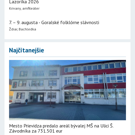
Lazoríka 2026
Krivany, amfiteáter
7. – 9. augusta - Goralské folklórne slávnosti
Ždiar, Bachledka
Najčítanejšie
Mesto Prievidza predalo areál bývalej MŠ na Ulici Š.
Závodníka za 731.501 eur