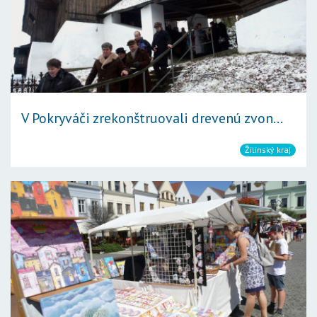
V Pokryváči zrekonštruovali drevenú zvon...
Žilinský kraj