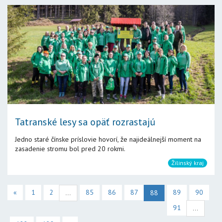
Tatranské lesy sa opäť rozrastajú
Jedno staré čínske príslovie hovorí, že najideálnejší moment na
zasadenie stromu bol pred 20 rokmi.
Žilinský kraj
«
1
2
85
86
87
89
90
...
88
91
...