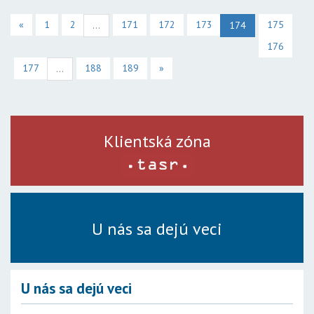
«
1
2
171
172
173
175
...
174
176
177
188
189
»
...
Klientská zóna
U nás sa dejú veci
U nás sa dejú veci