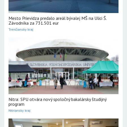
Mesto Prievidza predalo areál bývalej MŠ na Ulici Š.
Závodníka za 731.501 eur
Trenčiansky kraj
Nitra: SPU otvára nový spoločný bakalársky študijný
program
Nitriansky kraj