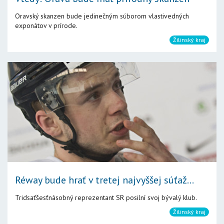
Oravský skanzen bude jedinečným súborom vlastivedných
exponátov v prírode.
Žilinský kraj
Réway bude hrať v tretej najvyššej súťaž...
Tridsaťšesťnásobný reprezentant SR posilní svoj bývalý klub.
Žilinský kraj