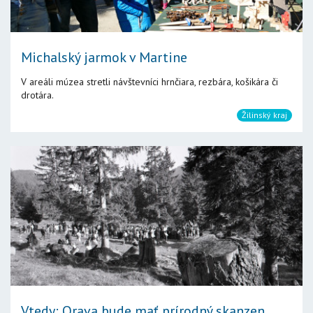
Michalský jarmok v Martine
V areáli múzea stretli návštevníci hrnčiara, rezbára, košikára či
drotára.
Žilinský kraj
Vtedy: Orava bude mať prírodný skanzen