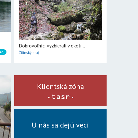
Dobrovoľníci vyzbierali v okolí...
raj
Žilinský kraj
Klientská zóna
U nás sa dejú veci