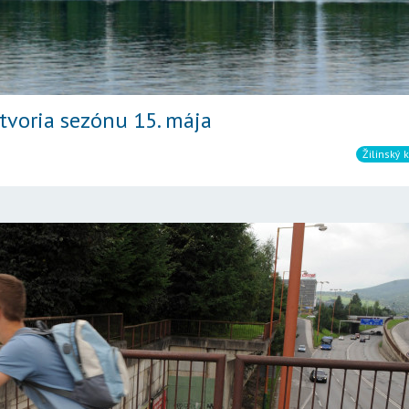
tvoria sezónu 15. mája
Žilinský k