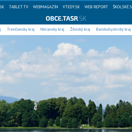
SK
TABLET.TV
WEBMAGAZÍN
VTEDY.SK
WEB REPORT
ŠKOLSKÉ.
j
Trenčiansky kraj
Nitriansky kraj
Žilinský kraj
Banskobystrický kraj