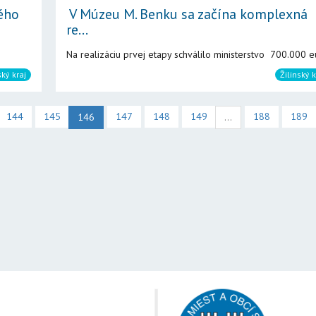
ého
V Múzeu M. Benku sa začína komplexná
re...
Na realizáciu prvej etapy schválilo ministerstvo 700.000 eu
ský kraj
Žilinský k
144
145
147
148
149
188
189
146
...