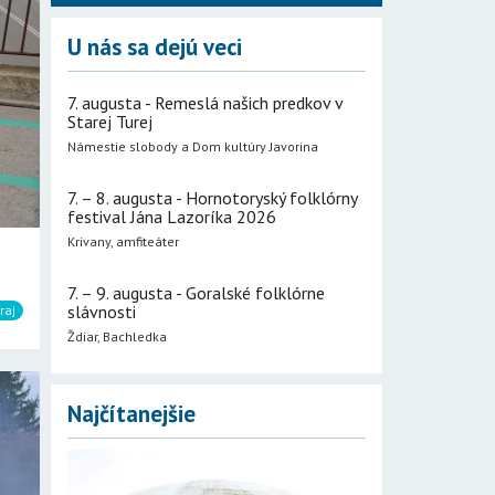
U nás sa dejú veci
7. augusta - Remeslá našich predkov v
Starej Turej
Námestie slobody a Dom kultúry Javorina
7. – 8. augusta - Hornotoryský folklórny
festival Jána Lazoríka 2026
Krivany, amfiteáter
7. – 9. augusta - Goralské folklórne
slávnosti
raj
Ždiar, Bachledka
Najčítanejšie