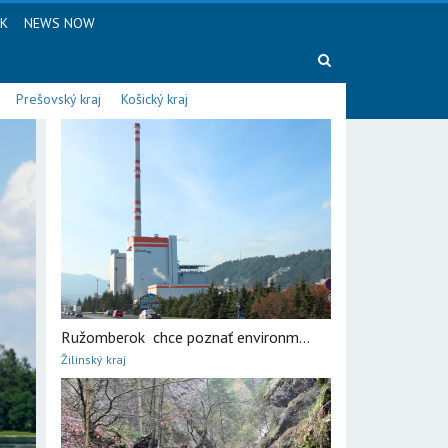
SK
NEWS NOW
Prešovský kraj
Košický kraj
Ružomberok chce poznať environm...
Žilinský kraj