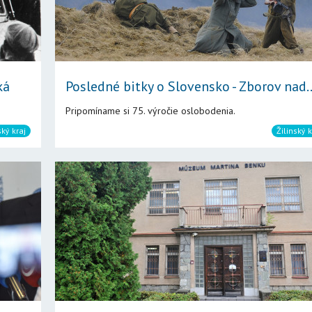
ká
Posledné bitky o Slovensko - Zborov nad..
Pripomíname si 75. výročie oslobodenia.
ský kraj
Žilinský k