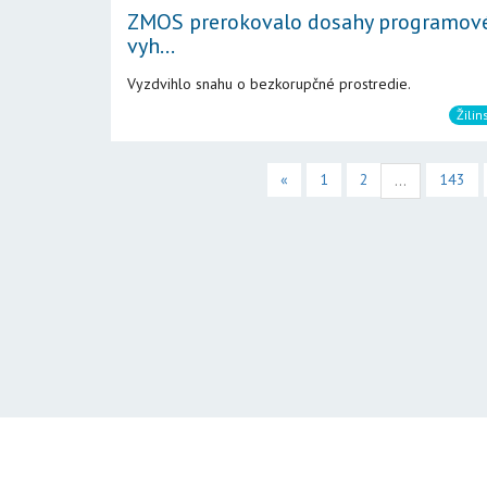
ZMOS prerokovalo dosahy programov
vyh...
Vyzdvihlo snahu o bezkorupčné prostredie.
Žilin
«
1
2
143
...