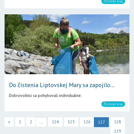
Žilinský kraj
Do čistenia Liptovskej Mary sa zapojilo...
Dobrovoľníci sa pohybovali individuálne.
Žilinský kraj
«
1
2
124
125
126
128
...
127
129