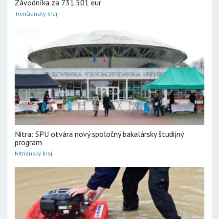
Závodníka za 731.501 eur
Trenčiansky kraj
Nitra: SPU otvára nový spoločný bakalársky študijný
program
Nitriansky kraj