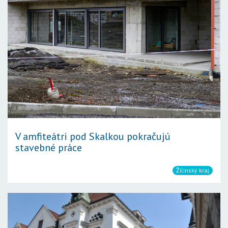
V amfiteátri pod Skalkou pokračujú
stavebné práce
Žilinský kraj