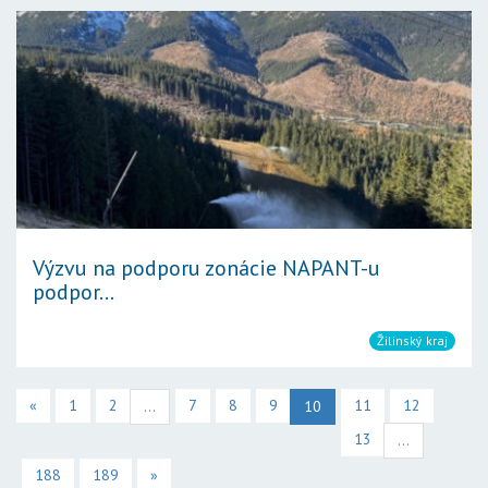
Výzvu na podporu zonácie NAPANT-u
podpor...
Žilinský kraj
«
1
2
7
8
9
11
12
...
10
13
...
188
189
»