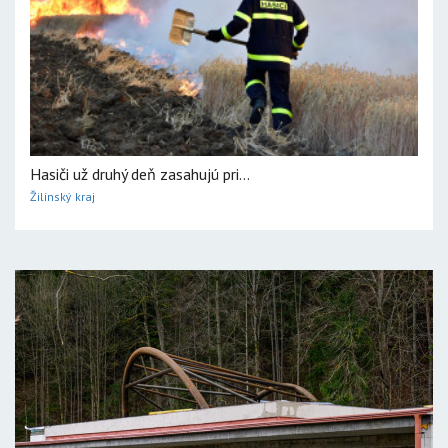
Hasiči už druhý deň zasahujú pri...
Žilinský kraj