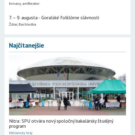
Krivany, amfiteáter
7. – 9. augusta - Goralské folklórne slávnosti
Ždiar, Bachledka
Najčítanejšie
Nitra: SPU otvára nový spoločný bakalársky študijný
program
Nitriansky kraj