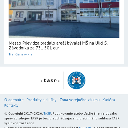
Mesto Prievidza predalo areál bývalej MŠ na Ulici Š.
Závodníka za 731.501 eur
Trenčiansky kraj
O agentúre
Produkty a služby
Zóna verejného záujmu
Kariéra
Kontakty
© Copyright 2017 - 2026,
TASR
. Publikovanie alebo ďalšie šírenie obsahu
správ zo zdrojov TASR je bez predchádzajúceho písomného súhlasu TASR
výslovne zakázané.
Dizajn a programovanie realizovala spoločnosť
DREZZIO
. Obsah stránok je