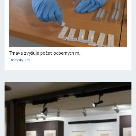
Trnava zvyšuje počet odberných m...
Trnavský kraj