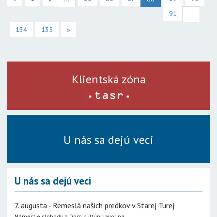
91
...
134
135
»
Klientská zóna
U nás sa dejú veci
U nás sa dejú veci
7. augusta - Remeslá našich predkov v Starej Turej
Námestie slobody a Dom kultúry Javorina