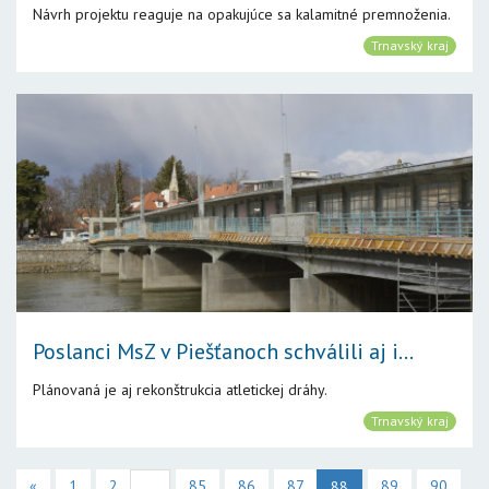
Návrh projektu reaguje na opakujúce sa kalamitné premnoženia.
Trnavský kraj
Poslanci MsZ v Piešťanoch schválili aj i...
Plánovaná je aj rekonštrukcia atletickej dráhy.
Trnavský kraj
«
1
2
85
86
87
89
90
...
88