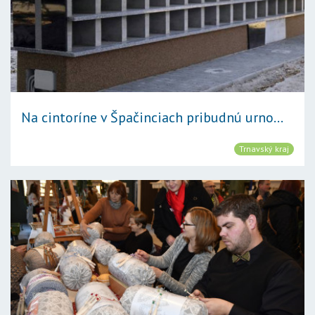
Na cintoríne v Špačinciach pribudnú urno...
Trnavský kraj