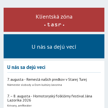
Klientská zóna
U nás sa dejú veci
U nás sa dejú veci
7. augusta - Remeslá našich predkov v Starej Turej
Námestie slobody a Dom kultúry Javorina
7. – 8. augusta - Hornotoryský folklórny festival Jána
Lazoríka 2026
Krivany, amfiteáter