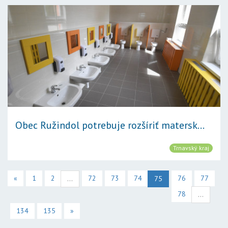
Obec Ružindol potrebuje rozšíriť matersk...
Trnavský kraj
«
1
2
72
73
74
76
77
...
75
78
...
134
135
»