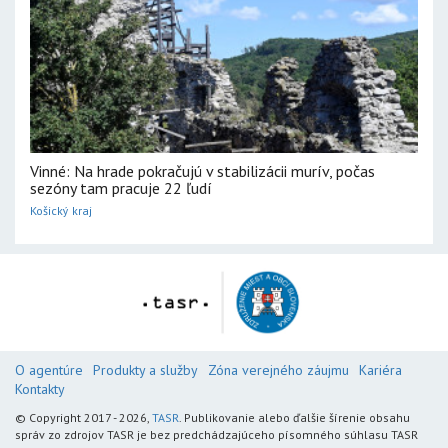
Vinné: Na hrade pokračujú v stabilizácii murív, počas
sezóny tam pracuje 22 ľudí
Košický kraj
O agentúre
Produkty a služby
Zóna verejného záujmu
Kariéra
Kontakty
© Copyright 2017 - 2026,
TASR
. Publikovanie alebo ďalšie šírenie obsahu
správ zo zdrojov TASR je bez predchádzajúceho písomného súhlasu TASR