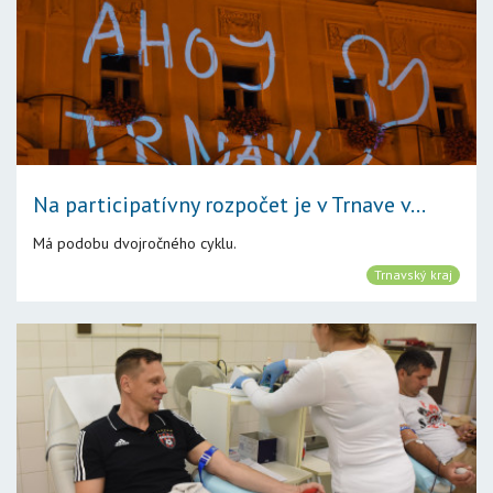
Na participatívny rozpočet je v Trnave v...
Má podobu dvojročného cyklu.
Trnavský kraj