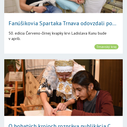
Fanúšikovia Spartaka Trnava odovzdali po...
50. edícia Červeno-čírnej kvapky krvi Ladislava Kunu bude
v apríli.
Trnavský kraj
O bohatých krojoch rozpráva publikácia C...