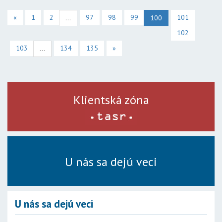
«
1
2
97
98
99
101
...
100
102
103
134
135
»
...
Klientská zóna
U nás sa dejú veci
U nás sa dejú veci