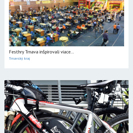
Festhry Trnava inšpirovali viace...
Trnavský kraj