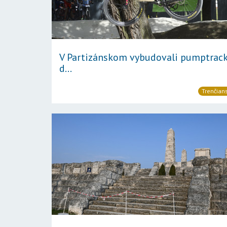
V Partizánskom vybudovali pumptrac
d...
Trenčians