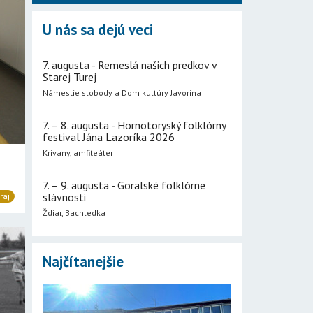
U nás sa dejú veci
7. augusta - Remeslá našich predkov v
Starej Turej
Námestie slobody a Dom kultúry Javorina
7. – 8. augusta - Hornotoryský folklórny
festival Jána Lazoríka 2026
Krivany, amfiteáter
7. – 9. augusta - Goralské folklórne
slávnosti
raj
Ždiar, Bachledka
Najčítanejšie