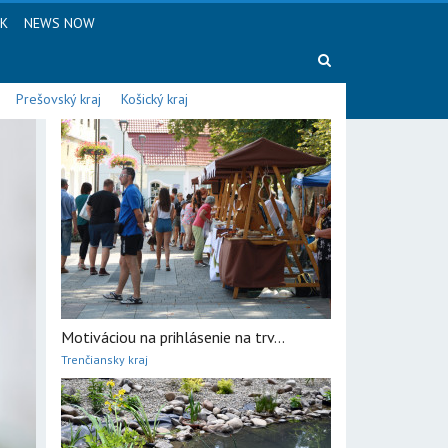
SK
NEWS NOW
Prešovský kraj
Košický kraj
Motiváciou na prihlásenie na trv...
Trenčiansky kraj