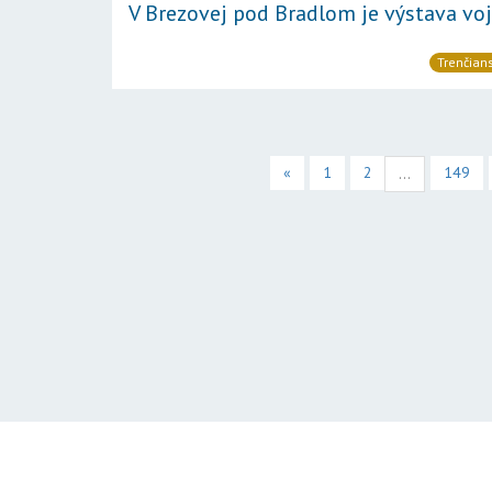
V Brezovej pod Bradlom je výstava voj
Trenčians
«
1
2
149
...