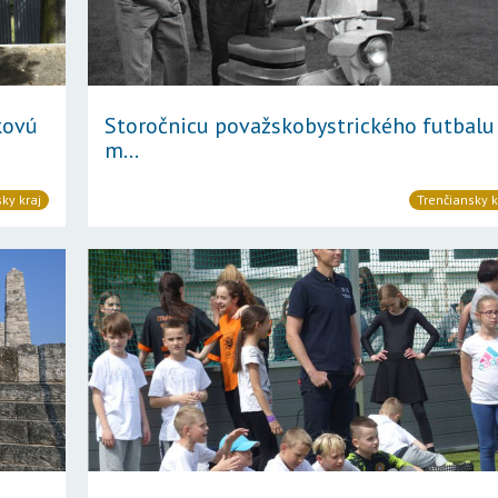
kovú
Storočnicu považskobystrického futbalu
m...
ky kraj
Trenčiansky k