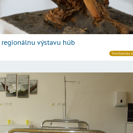
 regionálnu výstavu húb
Trenčiansky k