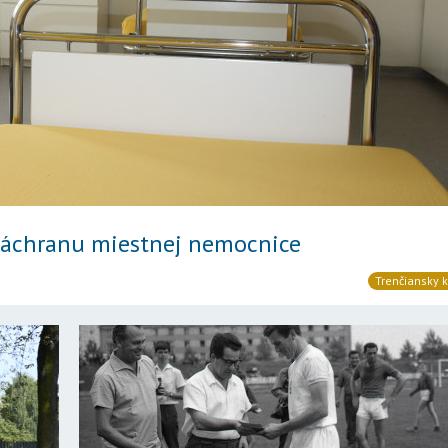
a záchranu miestnej nemocnice
Trenčiansky k