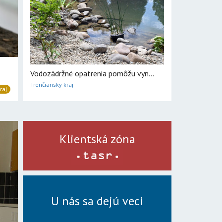
Vodozádržné opatrenia pomôžu vyn...
Trenčiansky kraj
raj
Klientská zóna
U nás sa dejú veci