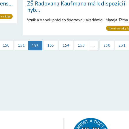
ens...
ZŠ Radovana Kaufmana má k dispozícii
hyb...
ky kraj
Vznikla v spolupráci so športovou akadémiou Mateja Tótha.
Trenčiansky k
150
151
153
154
155
230
231
152
...