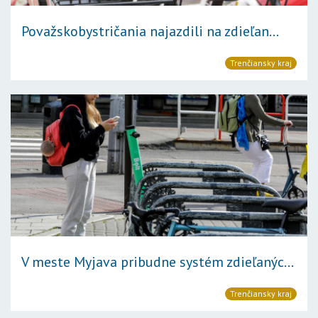
Považskobystričania najazdili na zdieľan...
Trenčiansky kraj
V meste Myjava pribudne systém zdieľanýc...
Trenčiansky kraj