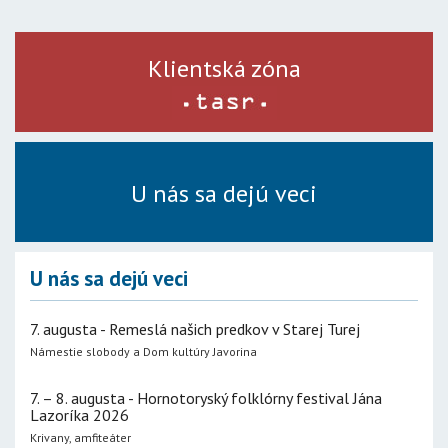
Klientská zóna
U nás sa dejú veci
U nás sa dejú veci
7. augusta - Remeslá našich predkov v Starej Turej
Námestie slobody a Dom kultúry Javorina
7. – 8. augusta - Hornotoryský folklórny festival Jána
Lazoríka 2026
Krivany, amfiteáter