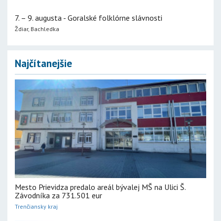
7. – 9. augusta - Goralské folklórne slávnosti
Ždiar, Bachledka
Najčítanejšie
Mesto Prievidza predalo areál bývalej MŠ na Ulici Š.
Závodníka za 731.501 eur
Trenčiansky kraj