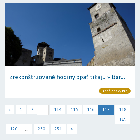
Zrekonštruované hodiny opäť tikajú v Bar...
Trenčiansky kraj
«
1
2
114
115
116
118
...
117
119
120
230
231
»
...