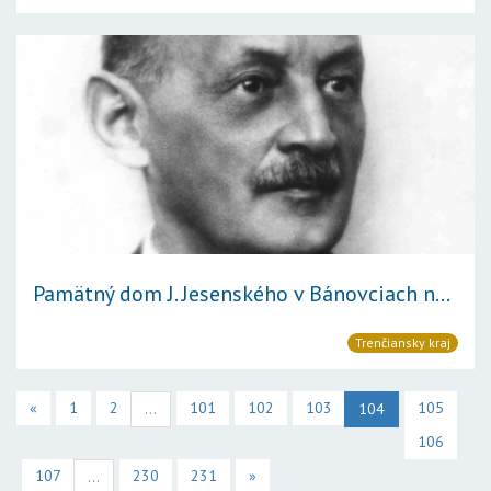
Pamätný dom J. Jesenského v Bánovciach n...
Trenčiansky kraj
«
1
2
101
102
103
105
...
104
106
107
230
231
»
...