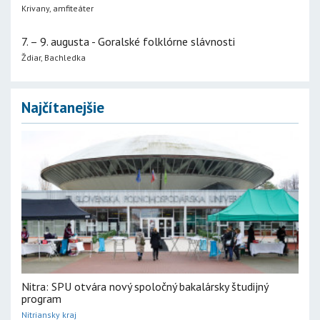
Krivany, amfiteáter
7. – 9. augusta - Goralské folklórne slávnosti
Ždiar, Bachledka
Najčítanejšie
Nitra: SPU otvára nový spoločný bakalársky študijný
program
Nitriansky kraj