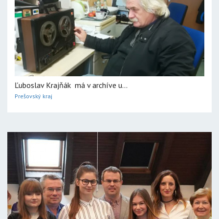
Ľuboslav Krajňák má v archíve u...
Prešovský kraj