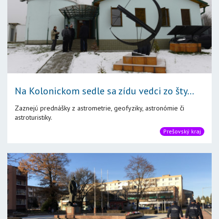
Na Kolonickom sedle sa zídu vedci zo šty...
Zaznejú prednášky z astrometrie, geofyziky, astronómie či
astroturistiky.
Prešovský kraj