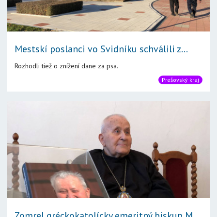
Mestskí poslanci vo Svidníku schválili z...
Rozhodli tiež o znížení dane za psa.
Prešovský kraj
Zomrel gréckokatolícky emeritný biskup M...