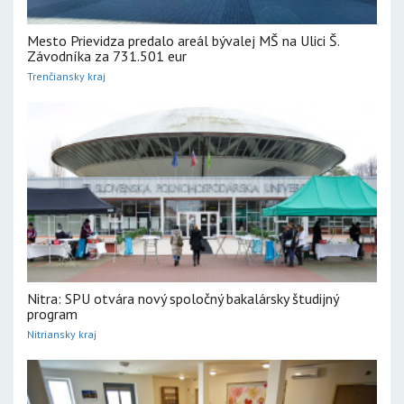
Mesto Prievidza predalo areál bývalej MŠ na Ulici Š.
Závodníka za 731.501 eur
Trenčiansky kraj
Nitra: SPU otvára nový spoločný bakalársky študijný
program
Nitriansky kraj