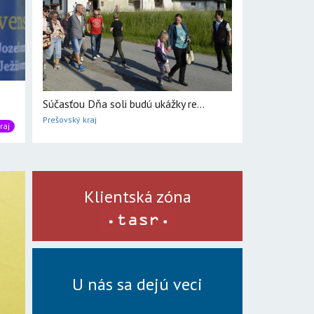
Súčasťou Dňa soli budú ukážky re...
Prešovský kraj
raj
Klientská zóna
U nás sa dejú veci