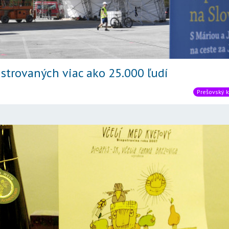
istrovaných viac ako 25.000 ľudí
Prešovský k