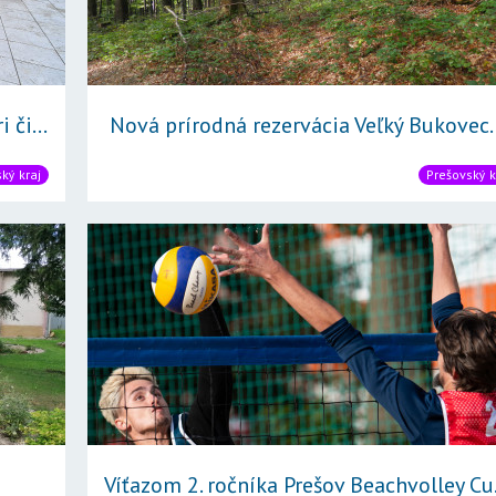
či...
Nová prírodná rezervácia Veľký Bukovec..
ký kraj
Prešovský k
Víťazom 2. ročníka Prešov Beachvolley Cu.