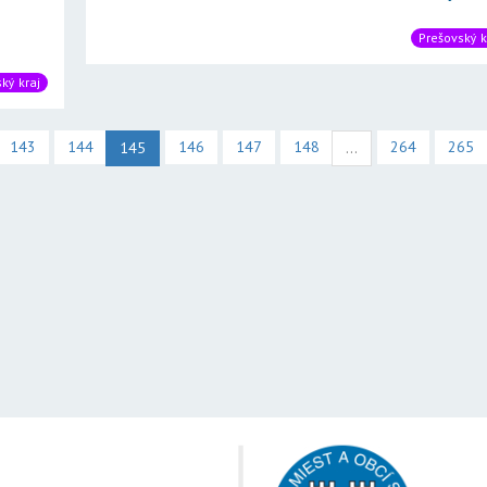
Prešovský k
ký kraj
143
144
146
147
148
264
265
145
...