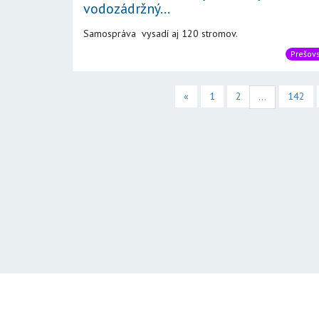
vodozádržný...
Samospráva vysadí aj 120 stromov.
Prešovs
«
1
2
142
...