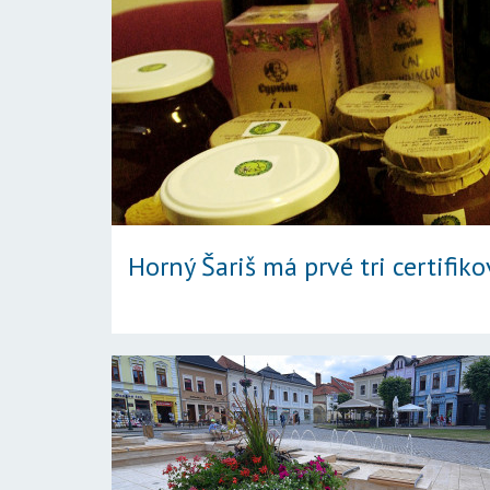
Horný Šariš má prvé tri certifi