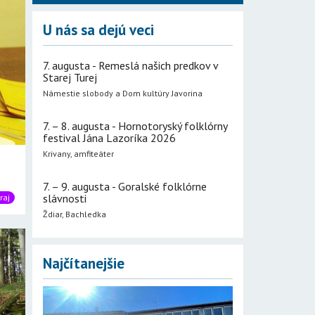
U nás sa dejú veci
7. augusta - Remeslá našich predkov v
Starej Turej
Námestie slobody a Dom kultúry Javorina
7. – 8. augusta - Hornotoryský folklórny
festival Jána Lazoríka 2026
Krivany, amfiteáter
7. – 9. augusta - Goralské folklórne
slávnosti
raj
Ždiar, Bachledka
Najčítanejšie