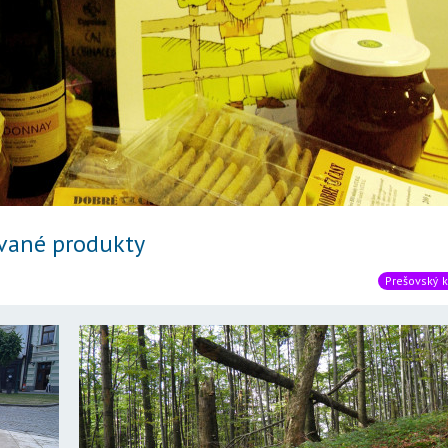
kované produkty
Prešovský k