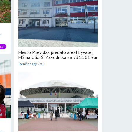
.
raj
Mesto Prievidza predalo areál bývalej
MŠ na Ulici Š. Závodníka za 731.501 eur
Trenčiansky kraj
..