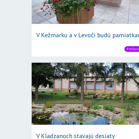
V Kežmarku a v Levoči budú pamiatkari 
Prešovs
V Kladzanoch stavajú desiaty