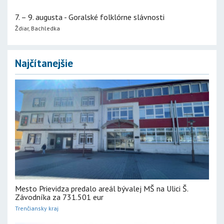
7. – 9. augusta - Goralské folklórne slávnosti
Ždiar, Bachledka
Najčítanejšie
Mesto Prievidza predalo areál bývalej MŠ na Ulici Š.
Závodníka za 731.501 eur
Trenčiansky kraj