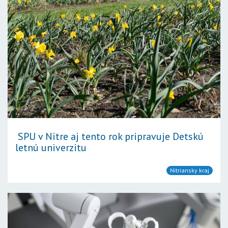
SPU v Nitre aj tento rok pripravuje Detskú
letnú univerzitu
Nitriansky kraj