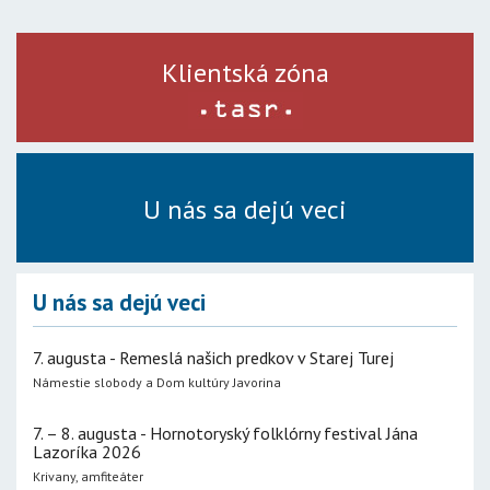
Klientská zóna
U nás sa dejú veci
U nás sa dejú veci
7. augusta - Remeslá našich predkov v Starej Turej
Námestie slobody a Dom kultúry Javorina
7. – 8. augusta - Hornotoryský folklórny festival Jána
Lazoríka 2026
Krivany, amfiteáter