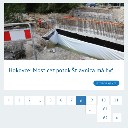
Hokovce: Most cez potok Štiavnica má byť...
Nitriansky kraj
«
1
2
5
6
7
9
10
11
...
8
161
...
162
»