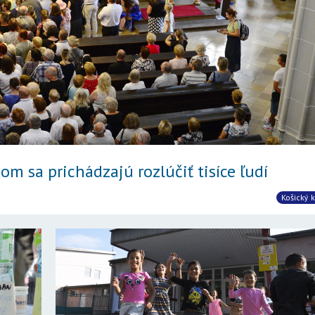
m sa prichádzajú rozlúčiť tisíce ľudí
Košický k