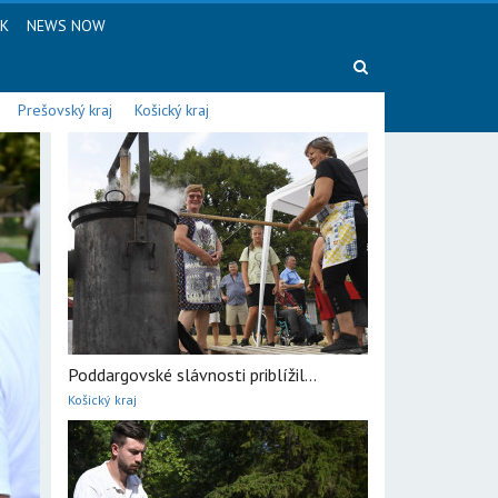
SK
NEWS NOW
Prešovský kraj
Košický kraj
Poddargovské slávnosti priblížil...
Košický kraj