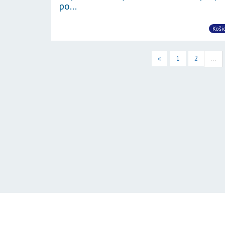
po...
Koši
«
1
2
...