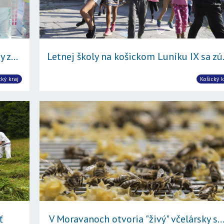
 z...
Letnej školy na košickom Luníku IX sa zú.
cký kraj
Košický k
ť
V Moravanoch otvoria "živý" včelársky s..