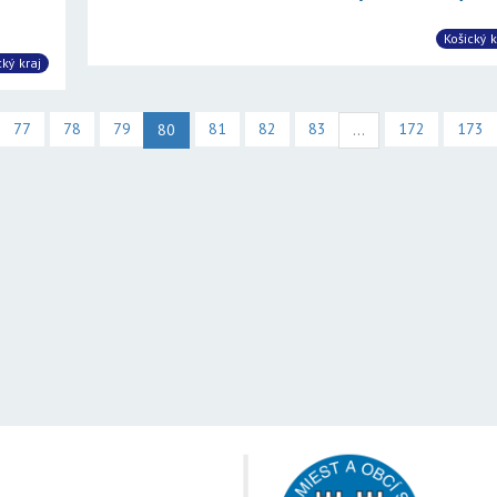
Košický k
cký kraj
77
78
79
81
82
83
172
173
80
...