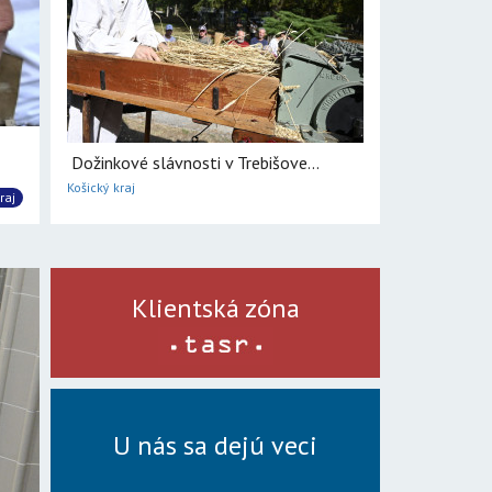
Dožinkové slávnosti v Trebišove...
Košický kraj
raj
Klientská zóna
U nás sa dejú veci