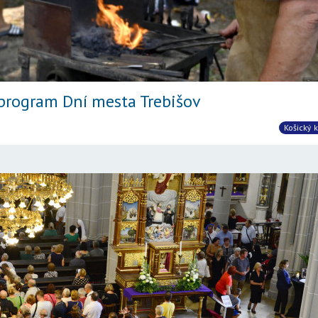
program Dní mesta Trebišov
Košický k