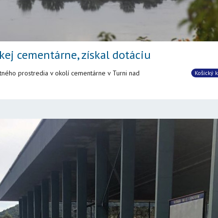
kej cementárne, získal dotáciu
otného prostredia v okolí cementárne v Turni nad
Košický k