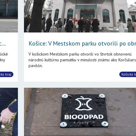
...
Košice: V Mestskom parku otvorili po obn
šické
V košickom Mestskom parku otvorili vo štvrtok obnovenú
dny
národnú kultúrnu pamiatku v minulosti známu ako Korčuliars
pavilón.
cký kraj
Košický k