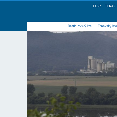
TASR
TERAZ.
Bratislavský kraj
Trnavský kra