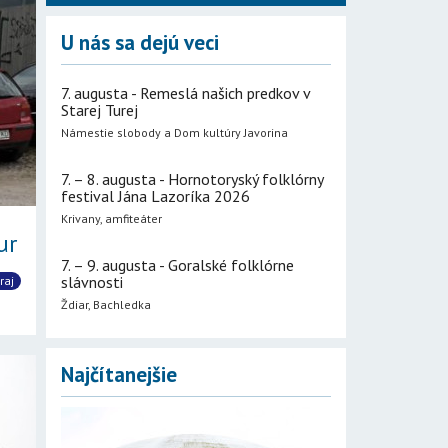
U nás sa dejú veci
7. augusta - Remeslá našich predkov v
Starej Turej
Námestie slobody a Dom kultúry Javorina
7. – 8. augusta - Hornotoryský folklórny
festival Jána Lazoríka 2026
Krivany, amfiteáter
ur
7. – 9. augusta - Goralské folklórne
slávnosti
raj
Ždiar, Bachledka
Najčítanejšie