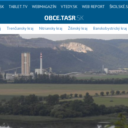
SK
TABLET.TV
WEBMAGAZÍN
VTEDY.SK
WEB REPORT
ŠKOLSKÉ.
j
Trenčiansky kraj
Nitriansky kraj
Žilinský kraj
Banskobystrický kraj