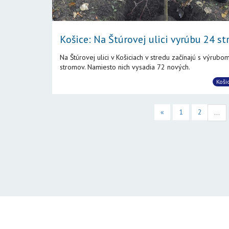
Košice: Na Štúrovej ulici vyrúbu 24 str
Na Štúrovej ulici v Košiciach v stredu začínajú s výrubo
stromov. Namiesto nich vysadia 72 nových.
Koši
«
1
2
...