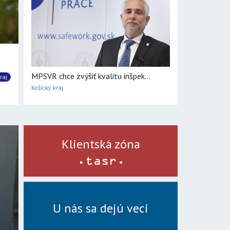
MPSVR chce zvýšiť kvalitu inšpek...
raj
Košický kraj
Klientská zóna
U nás sa dejú veci