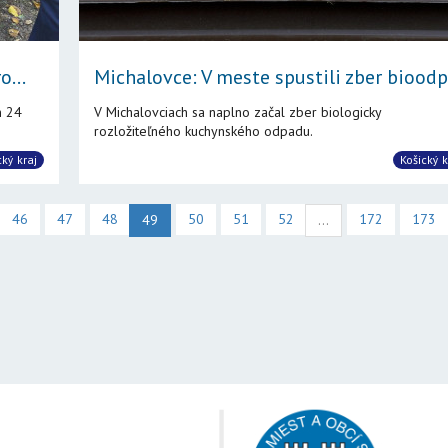
o...
Michalovce: V meste spustili zber bioodp.
m 24
V Michalovciach sa naplno začal zber biologicky
rozložiteľného kuchynského odpadu.
cký kraj
Košický k
46
47
48
50
51
52
172
173
49
...