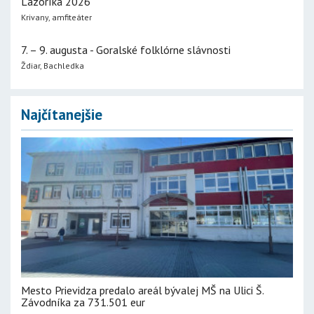
Lazoríka 2026
Krivany, amfiteáter
7. – 9. augusta - Goralské folklórne slávnosti
Ždiar, Bachledka
Najčítanejšie
Mesto Prievidza predalo areál bývalej MŠ na Ulici Š.
Závodníka za 731.501 eur