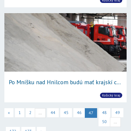
Košický kraj
Po Mníšku nad Hnilcom budú mať krajskí c...
Košický kraj
«
1
2
44
45
46
48
49
...
47
50
...