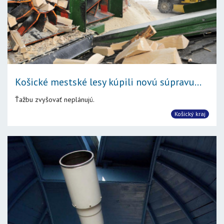
Košické mestské lesy kúpili novú súpravu...
Ťažbu zvyšovať neplánujú.
Košický kraj