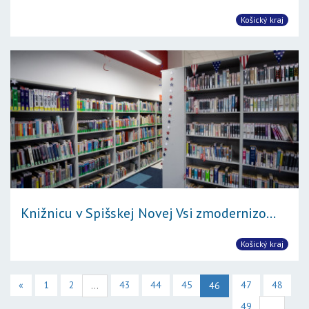
Košický kraj
Knižnicu v Spišskej Novej Vsi zmodernizo...
Košický kraj
«
1
2
43
44
45
47
48
...
46
49
...