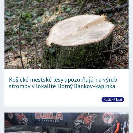
Košické mestské lesy upozorňujú na výrub
stromov v lokalite Horný Bankov-kaplnka
Košický kraj