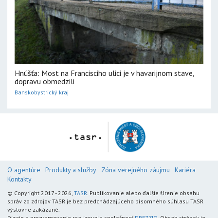
Hnúšťa: Most na Francisciho ulici je v havarijnom stave,
dopravu obmedzili
Banskobystrický kraj
O agentúre
Produkty a služby
Zóna verejného záujmu
Kariéra
Kontakty
© Copyright 2017 - 2026,
TASR
. Publikovanie alebo ďalšie šírenie obsahu
správ zo zdrojov TASR je bez predchádzajúceho písomného súhlasu TASR
výslovne zakázané.
Dizajn a programovanie realizovala spoločnosť
DREZZIO
. Obsah stránok je