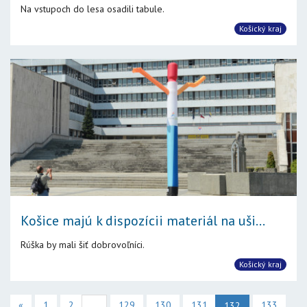
Na vstupoch do lesa osadili tabule.
Košický kraj
Košice majú k dispozícii materiál na uši...
Rúška by mali šiť dobrovoľníci.
Košický kraj
«
1
2
129
130
131
133
...
132