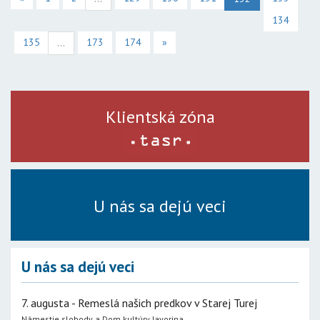
134
135
173
174
»
...
Klientská zóna
U nás sa dejú veci
U nás sa dejú veci
7. augusta - Remeslá našich predkov v Starej Turej
Námestie slobody a Dom kultúry Javorina