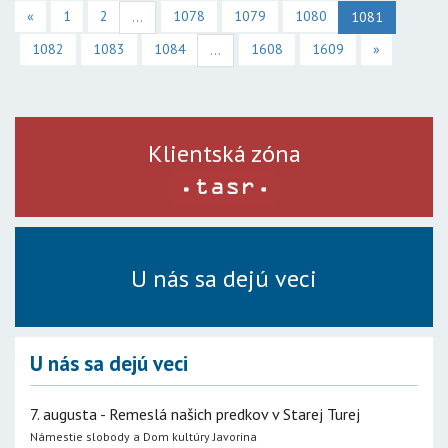
«
1
2
1078
1079
1080
...
1081
1082
1083
1084
1608
1609
»
...
Klientská zóna
U nás sa dejú veci
U nás sa dejú veci
7. augusta - Remeslá našich predkov v Starej Turej
Námestie slobody a Dom kultúry Javorina