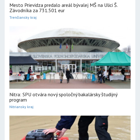
Mesto Prievidza predalo areál bývalej MŠ na Ulici Š.
Závodníka za 731.501 eur
Trenčiansky kraj
Nitra: SPU otvára nový spoločný bakalársky študijný
program
Nitriansky kraj