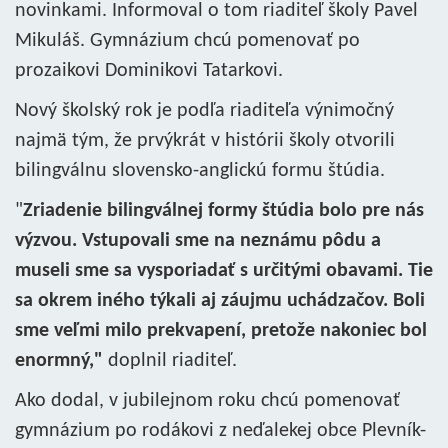
novinkami. Informoval o tom riaditeľ školy Pavel
Mikuláš. Gymnázium chcú pomenovať po
prozaikovi Dominikovi Tatarkovi.
Nový školský rok je podľa riaditeľa výnimočný
najmä tým, že prvýkrát v histórii školy otvorili
bilingválnu slovensko-anglickú formu štúdia.
"
Zriadenie bilingválnej formy štúdia bolo pre nás
výzvou. Vstupovali sme na neznámu pôdu a
museli sme sa vysporiadať s určitými obavami. Tie
sa okrem iného týkali aj záujmu uchádzačov. Boli
sme veľmi milo prekvapení, pretože nakoniec bol
enormný,"
doplnil riaditeľ.
Ako dodal, v jubilejnom roku chcú pomenovať
gymnázium po rodákovi z neďalekej obce Plevník-