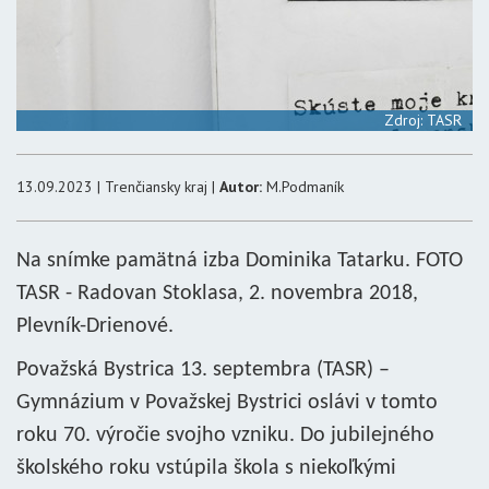
Zdroj: TASR
13.09.2023 | Trenčiansky kraj |
Autor:
M.Podmaník
Na snímke pamätná izba Dominika Tatarku. FOTO
TASR - Radovan Stoklasa, 2. novembra 2018,
Plevník-Drienové
.
Považská Bystrica 13. septembra (TASR) –
Gymnázium v Považskej Bystrici oslávi v tomto
roku 70. výročie svojho vzniku. Do jubilejného
školského roku vstúpila škola s niekoľkými