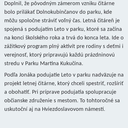
Doplnil, že pôvodným zámerom vzniku čitárne
bolo prilákať Dolnokubínčanov do parku, kde
môžu spoločne stráviť voľný čas. Letná čitáreň je
spojená s podujatím Leto v parku, ktoré sa začína
na konci školského roka a trvá do konca leta. Ide o
zážitkový program plný aktivít pre rodiny s deťmi i
verejnosť, ktorý pripravujú každú prázdninovú
stredu v Parku Martina Kukučína.
Podľa Jonáka podujatie Leto v parku nadväzuje na
projekt letnej čitárne, ktorý chceli spestriť, rozšíriť
a obohatiť. Pri príprave podujatia spolupracuje
občianske združenie s mestom. To tohtoročné sa
uskutoční aj na Hviezdoslavovom námestí.