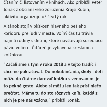
čítaním či listovaním v knihách. Ako priblížil Peter
Jonák z občianskeho združenia Krajší Kubín,
aktivitu organizujú už štvrtý rok.
Altánok stojí v blízkosti hlavného pešieho
koridoru pre ľudí v meste. Voľný čas tu trávia
najmä rodiny s deťmi, ktoré navštevujú susediacu
páviu voliéru. Čitáreň je vybavená kreslami a
knižnicou.
"Začali sme s tým v roku 2018 a v tejto tradícii
chceme pokračovať. Dolnokubínčania, školy i deti
môžu do čitárne darovať knižku s venovaním, je
to pekné gesto. Alebo si môžu len tak prísť niečo
prečítať. Máme tu do sto rôznych kníh, každá z
nich je pre nás vzácna,"
priblížil Jonák.