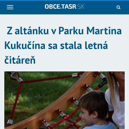
Navigácia
Z altánku v Parku Martina
Kukučína sa stala letná
čitáreň