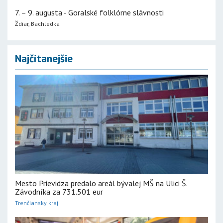
7. – 9. augusta - Goralské folklórne slávnosti
Ždiar, Bachledka
Najčítanejšie
Mesto Prievidza predalo areál bývalej MŠ na Ulici Š.
Závodníka za 731.501 eur
Trenčiansky kraj