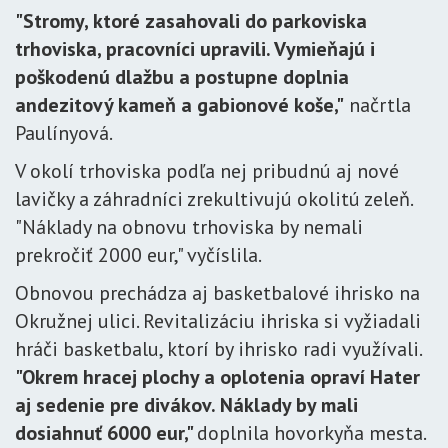
"Stromy, ktoré zasahovali do parkoviska
trhoviska, pracovníci upravili. Vymieňajú i
poškodenú dlažbu a postupne doplnia
andezitový kameň a gabionové koše,"
načrtla
Paulínyová.
V okolí trhoviska podľa nej pribudnú aj nové
lavičky a záhradníci zrekultivujú okolitú zeleň.
"Náklady na obnovu trhoviska by nemali
prekročiť 2000 eur," vyčíslila.
Obnovou prechádza aj basketbalové ihrisko na
Okružnej ulici. Revitalizáciu ihriska si vyžiadali
hráči basketbalu, ktorí by ihrisko radi využívali.
"Okrem hracej plochy a oplotenia opraví Hater
aj sedenie pre divákov. Náklady by mali
dosiahnuť 6000 eur,"
doplnila hovorkyňa mesta.