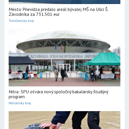
Mesto Prievidza predalo areál bývalej MŠ na Ulici Š.
Závodníka za 731.501 eur
Trenčiansky kraj
Nitra: SPU otvára nový spoločný bakalársky študijný
program
Nitriansky kraj