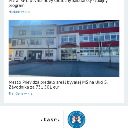
Nitra: SPU otvára nový spoločný bakalársky študijný
program
Nitriansky kraj
Mesto Prievidza predalo areál bývalej MŠ na Ulici Š.
Závodníka za 731.501 eur
Trenčiansky kraj