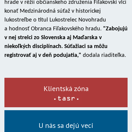
hrade v réžii občianskeho združenia Fiľakovskí vlci
konať Medzinárodná súťaž v historickej
lukostreľbe o titul Lukostrelec Novohradu
a hodnosť Obranca Fiľakovského hradu.
"Zabojujú
v nej strelci zo Slovenska aj Maďarska v
niekoľkých disciplínach. Súťažiaci sa môžu
registrovať aj v deň podujatia,"
dodala riaditeľka.
Klientská zóna
U nás sa dejú veci