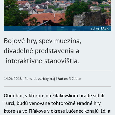
Zdroj: TASR
Bojové hry, spev muezína,
divadelné predstavenia a
interaktívne stanovištia.
14.06.2018 | Banskobystrický kraj |
Autor:
B.Caban
Obdobiu, v ktorom na Fiľakovskom hrade sídlili
Turci, budú venované tohtoročné Hradné hry,
ktoré sa vo Fiľakove v okrese Lučenec konajú 16. a