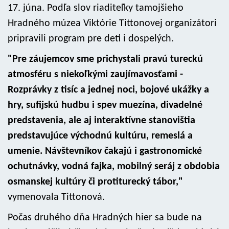
17. júna. Podľa slov riaditeľky tamojšieho
Hradného múzea Viktórie Tittonovej organizátori
pripravili program pre deti i dospelých.
"Pre záujemcov sme prichystali pravú tureckú
atmosféru s niekoľkými zaujímavosťami -
Rozprávky z tisíc a jednej noci, bojové ukážky a
hry, sufijskú hudbu i spev muezína, divadelné
predstavenia, ale aj interaktívne stanovištia
predstavujúce východnú kultúru, remeslá a
umenie. Návštevníkov čakajú i gastronomické
ochutnávky, vodná fajka, mobilný seráj z obdobia
osmanskej kultúry či protiturecký tábor,"
vymenovala Tittonová.
Počas druhého dňa Hradných hier sa bude na