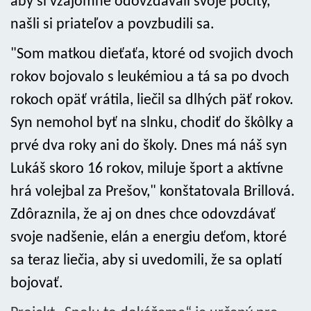
aby si vzájomné odovzdávali svoje pocity,
našli si priateľov a povzbudili sa.
"Som matkou dieťaťa, ktoré od svojich dvoch
rokov bojovalo s leukémiou a tá sa po dvoch
rokoch opäť vrátila, liečil sa dlhých päť rokov.
Syn nemohol byť na slnku, chodiť do škôlky a
prvé dva roky ani do školy. Dnes má náš syn
Lukáš skoro 16 rokov, miluje šport a aktívne
hrá volejbal za Prešov," konštatovala Brillová.
Zdôraznila, že aj on dnes chce odovzdávať
svoje nadšenie, elán a energiu deťom, ktoré
sa teraz liečia, aby si uvedomili, že sa oplatí
bojovať.