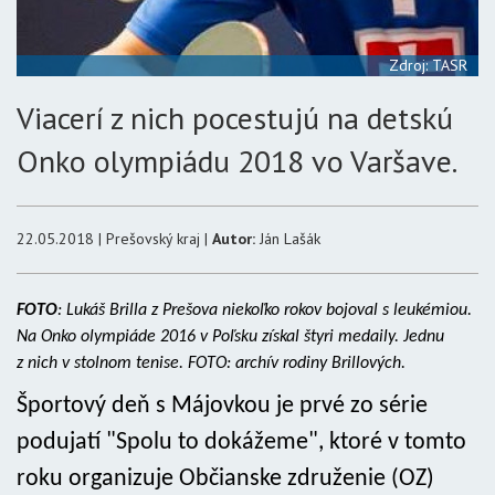
Zdroj: TASR
Viacerí z nich pocestujú na detskú
Onko olympiádu 2018 vo Varšave.
22.05.2018 | Prešovský kraj |
Autor:
Ján Lašák
FOTO
: Lukáš Brilla z Prešova niekoľko rokov bojoval s leukémiou.
Na Onko olympiáde 2016 v Poľsku získal štyri medaily. Jednu
z nich v stolnom tenise. FOTO: archív rodiny Brillových.
Športový deň s Májovkou je prvé zo série
podujatí "Spolu to dokážeme", ktoré v tomto
roku organizuje Občianske združenie (OZ)