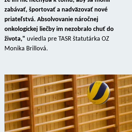
že im nič nechýba k tomu, aby sa mohli
zabávať, športovať a nadväzovať nové
priateľstvá. Absolvovanie náročnej
onkologickej liečby im nezobralo chuť do
života,"
uviedla pre TASR štatutárka OZ
Monika Brillová.