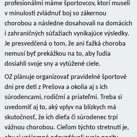
profesionálmi máme športovcov, ktorí museli
v minulosti zvládnuť boj so zákernou
chorobou a následne dosahovali na domácich
i zahraničných súťažiach vynikajúce výsledky.
Je presvedčená o tom, že ani ťažká choroba
nemusí byť prekážkou na to, aby ľudia
dosiahli svoje sny a vytúžené ciele.
OZ plánuje organizovať pravidelné športové
dni pre deti z Prešova a okolia aj s ich
súrodencami, rodičmi a priateľmi. Treba si
uvedomiť aj to, aký vplyv na blízkych má
skutočnosť, že ich dieťa či súrodenec trpí
vážnou chorobou. Cieľom týchto stretnutí je,