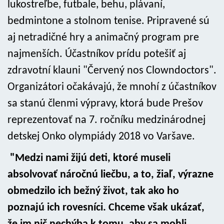
lukostreľbe, futbale, behu, plávaní,
bedmintone a stolnom tenise. Pripravené sú
aj netradičné hry a animačný program pre
najmenších. Účastníkov prídu potešiť aj
zdravotní klauni "Červený nos Clowndoctors".
Organizátori očakávajú, že mnohí z účastníkov
sa stanú členmi výpravy, ktorá bude Prešov
reprezentovať na 7. ročníku medzinárodnej
detskej Onko olympiády 2018 vo Varšave.
"Medzi nami žijú deti, ktoré museli
absolvovať náročnú liečbu, a to, žiaľ, výrazne
obmedzilo ich bežný život, tak ako ho
poznajú ich rovesníci. Chceme však ukázať,