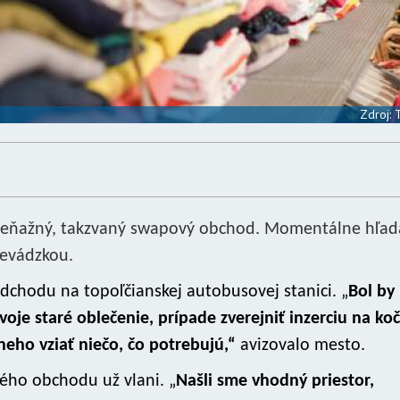
Zdroj:
ezpeňažný, takzvaný swapový obchod. Momentálne hľad
revádzkou.
dchodu na topoľčianskej autobusovej stanici. „
Bol by
oje staré oblečenie, prípade zverejniť inzerciu na koč
neho vziať niečo, čo potrebujú,“
avizovalo mesto.
ého obchodu už vlani. „
Našli sme vhodný priestor,