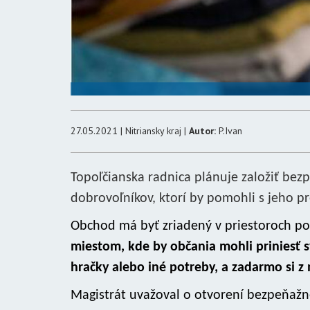
27.05.2021 | Nitriansky kraj |
Autor:
P.Ivan
Topoľčianska radnica plánuje založiť b
dobrovoľníkov, ktorí by pomohli s jeho p
Obchod má byť zriadený v priestoroch po
miestom, kde by občania mohli priniesť sv
hračky alebo iné potreby, a zadarmo si z 
Magistrát uvažoval o otvorení bezpeňažn