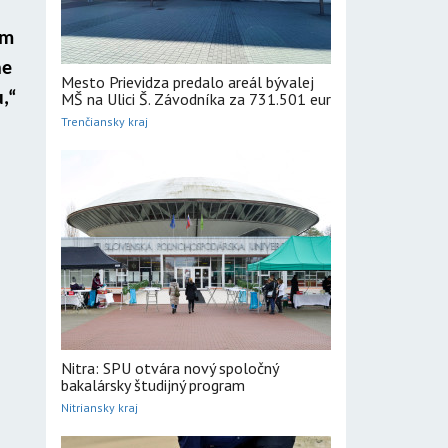
ým
ne
Mesto Prievidza predalo areál bývalej
u,“
MŠ na Ulici Š. Závodníka za 731.501 eur
Trenčiansky kraj
Nitra: SPU otvára nový spoločný
bakalársky študijný program
Nitriansky kraj