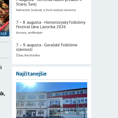
Starej Turej
Námestie slobody a Dom kultúry Javorina
7. – 8. augusta - Hornotoryský folklórny
festival Jána Lazoríka 2026
Krivany, amfiteáter
 TASR
7. – 9. augusta - Goralské folklórne
slávnosti
Ždiar, Bachledka
á
Najčítanejšie
ík,