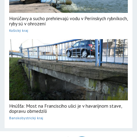
Horúčavy a sucho prehrievajú vodu v Perínskych rybníkoch,
ryby sú v ohrození
Košický kraj
Hnúšťa: Most na Francisciho ulici je v havarijnom stave,
dopravu obmedzili
Banskobystrický kraj