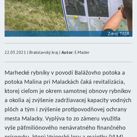
Zdroj: TASR
22.03.2021 | Bratislavský kraj |
Autor:
E.Mader
Marhecké rybníky v povodí Balážovho potoka a
potoka Malina pri Malackách čaká revitalizácia,
ktorej cieľom je okrem samotnej obnovy rybníkov
a okolia aj zvýšenie zadržiavacej kapacity vodných
plôch a tým i zvýšenie protipovodňovej ochrany
mesta Malacky. Vyplýva to zo zámeru využitia
vyše päťmiliónového nenávratného finančného