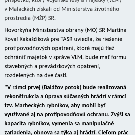
príspevku, ktorý Vojenské lesy a majetky (VLM)
v Malackách získali od Ministerstva životného
prostredia (MŽP) SR.
Hovorkyňa Ministerstva obrany (MO) SR Martina
Kovaľ Kakaščíková pre TASR uviedla, že riešenie
protipovodňových opatrení, ktoré majú tiež
ochrániť majetok v správe VLM, bude mať formu
stavebných a prevádzkových opatrení,
rozdelených na dve časti.
"V rámci prvej (Balážov potok) bude realizovaná
rekonštrukcia a úprava súčasných hrádzí v rámci
tzv. Marheckých rybníkov, aby mohli byť
využívané aj na protipovodňovú ochranu. Zvýši sa
kapacita rybníkov, vymenia sa manipulačné
zariadenia, obnova sa týka aj hrádzí. Cieľom prác