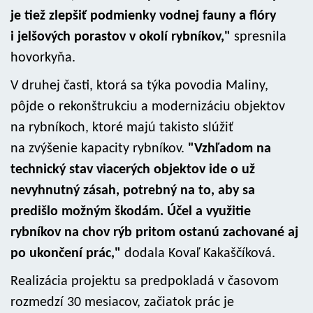
je tiež zlepšiť podmienky vodnej fauny a flóry
i jelšových porastov v okolí rybníkov,"
spresnila
hovorkyňa.
V druhej časti, ktorá sa týka povodia Maliny,
pôjde o rekonštrukciu a modernizáciu objektov
na rybníkoch, ktoré majú takisto slúžiť
na zvýšenie kapacity rybníkov.
"Vzhľadom na
technický stav viacerých objektov ide o už
nevyhnutný zásah, potrebný na to, aby sa
predišlo možným škodám. Účel a využitie
rybníkov na chov rýb pritom ostanú zachované aj
po ukončení prác,"
dodala Kovaľ Kakaščíková.
Realizácia projektu sa predpokladá v časovom
rozmedzí 30 mesiacov, začiatok prác je