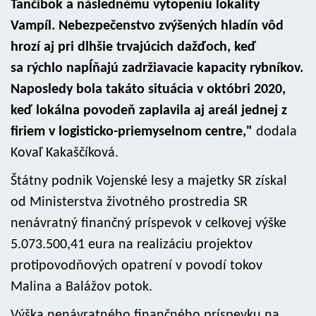
Tančibok a následnému vytopeniu lokality
Vampíl. Nebezpečenstvo zvýšených hladín vôd
hrozí aj pri dlhšie trvajúcich dažďoch, keď
sa rýchlo napĺňajú zadržiavacie kapacity rybníkov.
Naposledy bola takáto situácia v októbri 2020,
keď lokálna povodeň zaplavila aj areál jednej z
firiem v logisticko-priemyselnom centre,"
dodala
Kovaľ Kakaščíková.
Štátny podnik Vojenské lesy a majetky SR získal
od Ministerstva životného prostredia SR
nenávratný finančný príspevok v celkovej výške
5.073.500,41 eura na realizáciu projektov
protipovodňových opatrení v povodí tokov
Malina a Balážov potok.
Výška nenávratného finančného príspevku na