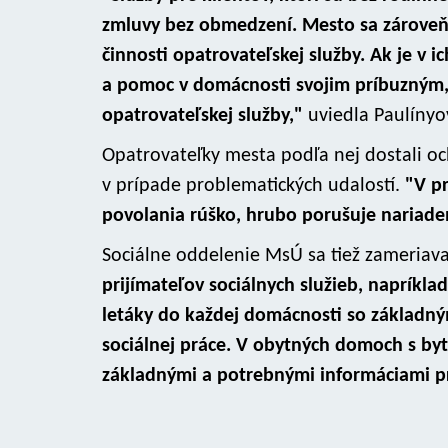
zmluvy bez obmedzení. Mesto sa zároveň 
činnosti opatrovateľskej služby. Ak je v
a pomoc v domácnosti svojim príbuzným, 
opatrovateľskej služby,"
uviedla Paulínyo
Opatrovateľky mesta podľa nej dostali o
v prípade problematických udalostí.
"V p
povolania rúško, hrubo porušuje nariade
Sociálne oddelenie MsÚ sa tiež zameriava
prijímateľov sociálnych služieb, napríkla
letáky do každej domácnosti so základný
sociálnej práce. V obytných domoch s by
základnými a potrebnými informáciami pr