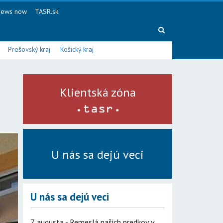
ews now
TASR.sk
Prešovský kraj
Košický kraj
Klientská zóna
U nás sa dejú veci
U nás sa dejú veci
7. augusta - Remeslá našich predkov v