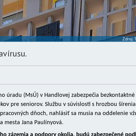
Zdroj:
avírusu.
ého úradu (MsÚ) v Handlovej zabezpečia bezkontaktné
kov pre seniorov. Službu v súvislosti s hrozbou šírenia
pracovných dňoch, nahlásiť sa musia na oddelenie vž
a mesta Jana Paulínyová.
nného zázemia a podpory okolia, budú zabezpečené pod