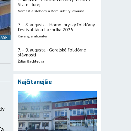
Starej Turej
Námestie slobody a Dom kultúry Javorina
7. – 8. augusta - Hornotoryský folklórny
festival Jána Lazoríka 2026
Krivany, amfiteáter
 TASR
7. – 9. augusta - Goralské folklórne
slávnosti
Ždiar, Bachledka
Najčítanejšie
dy
ľa