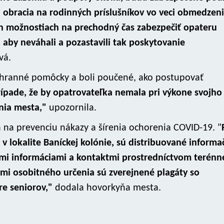
obracia na rodinných príslušníkov vo veci obmedzen
 ich možnostiach na prechodný čas zabezpečiť opateru
aby neváhali a pozastavili tak poskytovanie
vá.
chranné pomôcky a boli poučené, ako postupovať
rípade, že by opatrovateľka nemala pri výkone svojho
nia mesta,"
upozornila.
 na prevenciu nákazy a šírenia ochorenia COVID-19. "
d v lokalite Baníckej kolónie, sú distribuované inform
mi informáciami a kontaktmi prostredníctvom terénn
tmi osobitného určenia sú zverejnené plagáty so
e seniorov,"
dodala hovorkyňa mesta.