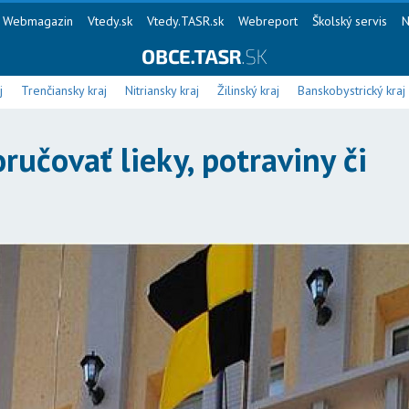
Webmagazin
Vtedy.sk
Vtedy.TASR.sk
Webreport
Školský servis
N
j
Trenčiansky kraj
Nitriansky kraj
Žilinský kraj
Banskobystrický kraj
učovať lieky, potraviny či