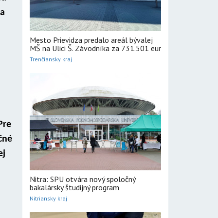
ia
Mesto Prievidza predalo areál bývalej
MŠ na Ulici Š. Závodníka za 731.501 eur
Trenčiansky kraj
Pre
ačné
ej
Nitra: SPU otvára nový spoločný
bakalársky študijný program
Nitriansky kraj