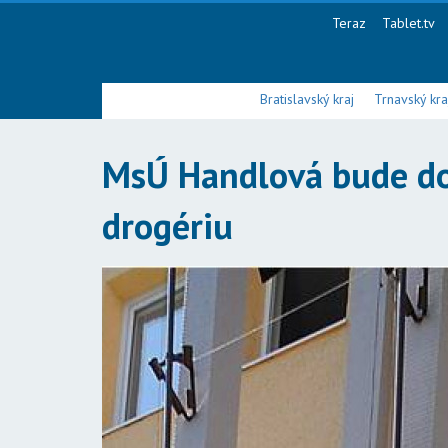
Teraz
Tablet.tv
Bratislavský kraj
Trnavský kra
MsÚ Handlová bude dor
drogériu