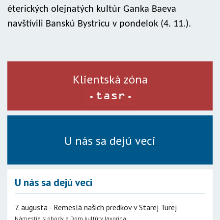
éterických olejnatých kultúr Ganka Baeva
navštívili Banskú Bystricu v pondelok (4. 11.).
Klientská zóna
U nás sa dejú veci
U nás sa dejú veci
7. augusta - Remeslá našich predkov v Starej Turej
Námestie slobody a Dom kultúry Javorina