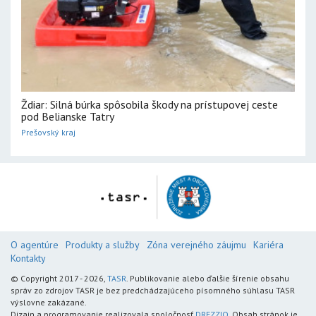
Ždiar: Silná búrka spôsobila škody na prístupovej ceste
pod Belianske Tatry
Prešovský kraj
O agentúre
Produkty a služby
Zóna verejného záujmu
Kariéra
Kontakty
© Copyright 2017 - 2026,
TASR
. Publikovanie alebo ďalšie šírenie obsahu
správ zo zdrojov TASR je bez predchádzajúceho písomného súhlasu TASR
výslovne zakázané.
Dizajn a programovanie realizovala spoločnosť
DREZZIO
. Obsah stránok je