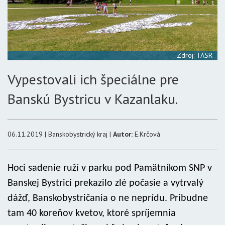
Zdroj: TASR
Vypestovali ich špeciálne pre
Banskú Bystricu v Kazanlaku.
06.11.2019 | Banskobystrický kraj |
Autor:
E.Krčová
Hoci sadenie ruží v parku pod Pamätníkom SNP v
Banskej Bystrici prekazilo zlé počasie a vytrvalý
dážď, Banskobystričania o ne neprídu. Pribudne
tam 40 koreňov kvetov, ktoré spríjemnia