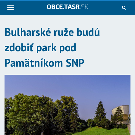
Navigácia
Bulharské ruže budú
zdobiť park pod
Pamätníkom SNP