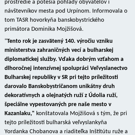
prostredie a potešia pohľady obyvateľov i
návštevníkov mesta pod Urpínom. Informovala o
tom TASR hovorkyňa banskobystrického
primátora Dominika Mojžišová.
"
Tento rok je zasvätený 140. výročiu vzniku
ministerstva zahraničných vecí a bulharskej
diplomatickej služby. Vďaka dobrým vzťahom a
dlhoročnej intenzívnej spolupráci Veľvyslanectvo
Bulharskej republiky v SR pri tejto príležitosti
darovalo Banskobystričanom unikátny druh
dekoratívnych a olejnatých ruží z Údolia ruží,
špeciálne vypestovaných pre naše mesto v
Kazanlaku,"
konštatovala Mojžišová s tým, že pri
tejto príležitosti bulharská veľvyslankyňa
Yordanka Chobanova a riaditeľka Inštitútu ruže a