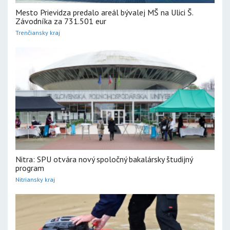
Mesto Prievidza predalo areál bývalej MŠ na Ulici Š.
Závodníka za 731.501 eur
Trenčiansky kraj
Nitra: SPU otvára nový spoločný bakalársky študijný
program
Nitriansky kraj