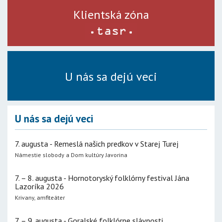
Klientská zóna
U nás sa dejú veci
U nás sa dejú veci
7. augusta - Remeslá našich predkov v Starej Turej
Námestie slobody a Dom kultúry Javorina
7. – 8. augusta - Hornotoryský folklórny festival Jána
Lazoríka 2026
Krivany, amfiteáter
7. – 9. augusta - Goralské folklórne slávnosti