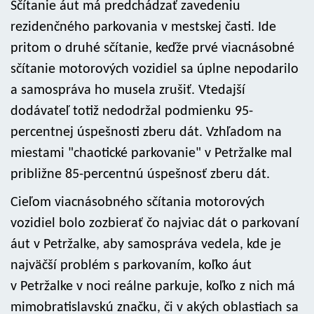
Sčítanie áut má predchádzať zavedeniu
rezidenčného parkovania v mestskej časti. Ide
pritom o druhé sčítanie, keďže prvé viacnásobné
sčítanie motorových vozidiel sa úplne nepodarilo
a samospráva ho musela zrušiť. Vtedajší
dodávateľ totiž nedodržal podmienku 95-
percentnej úspešnosti zberu dát. Vzhľadom na
miestami "chaotické parkovanie" v Petržalke mal
približne 85-percentnú úspešnosť zberu dát.
Cieľom viacnásobného sčítania motorových
vozidiel bolo zozbierať čo najviac dát o parkovaní
áut v Petržalke, aby samospráva vedela, kde je
najväčší problém s parkovaním, koľko áut
v Petržalke v noci reálne parkuje, koľko z nich má
mimobratislavskú značku, či v akých oblastiach sa