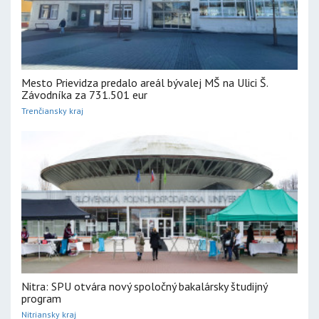
Mesto Prievidza predalo areál bývalej MŠ na Ulici Š.
Závodníka za 731.501 eur
Trenčiansky kraj
Nitra: SPU otvára nový spoločný bakalársky študijný
program
Nitriansky kraj