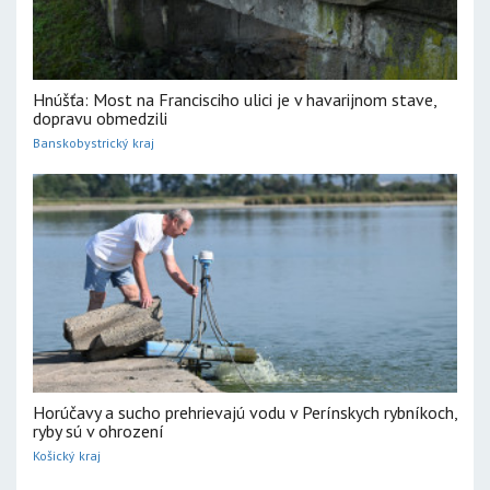
Hnúšťa: Most na Francisciho ulici je v havarijnom stave,
dopravu obmedzili
Banskobystrický kraj
Horúčavy a sucho prehrievajú vodu v Perínskych rybníkoch,
ryby sú v ohrození
Košický kraj