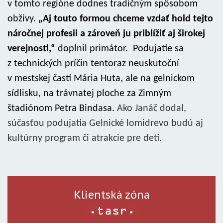
v tomto regióne dodnes tradičným spôsobom
obživy.
„Aj touto formou chceme vzdať hold tejto
náročnej profesii a zároveň ju priblížiť aj širokej
verejnosti,“
doplnil primátor. Podujatie sa
z technických príčin tentoraz neuskutoční
v mestskej časti Mária Huta, ale na gelnickom
sídlisku, na trávnatej ploche za Zimným
štadiónom Petra Bindasa.
Ako Janáč dodal,
súčasťou podujatia Gelnické lomidrevo budú aj
kultúrny program či atrakcie pre deti.
Klientská zóna