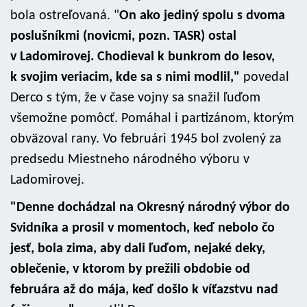
bola ostreľovaná. "
On ako jediný spolu s dvoma
poslušníkmi (novicmi, pozn. TASR) ostal
v Ladomirovej. Chodieval k bunkrom do lesov,
k svojim veriacim, kde sa s nimi modlil,"
povedal
Derco s tým, že v čase vojny sa snažil ľuďom
všemožne pomôcť. Pomáhal i partizánom, ktorým
obväzoval rany. Vo februári 1945 bol zvolený za
predsedu Miestneho národného výboru v
Ladomirovej.
"Denne dochádzal na Okresný národný výbor do
Svidníka a prosil v momentoch, keď nebolo čo
jesť, bola zima, aby dali ľuďom, nejaké deky,
oblečenie, v ktorom by prežili obdobie od
februára až do mája, keď došlo k víťazstvu nad