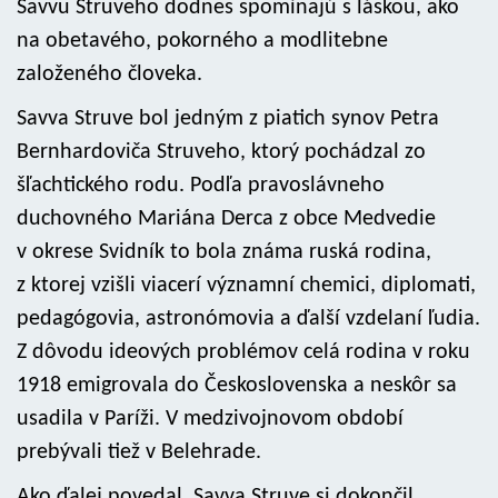
Savvu Struveho dodnes spomínajú s láskou, ako
na obetavého, pokorného a modlitebne
založeného človeka.
Savva Struve bol jedným z piatich synov Petra
Bernhardoviča Struveho, ktorý pochádzal zo
šľachtického rodu. Podľa pravoslávneho
duchovného Mariána Derca z obce Medvedie
v okrese Svidník to bola známa ruská rodina,
z ktorej vzišli viacerí významní chemici, diplomati,
pedagógovia, astronómovia a ďalší vzdelaní ľudia.
Z dôvodu ideových problémov celá rodina v roku
1918 emigrovala do Československa a neskôr sa
usadila v Paríži. V medzivojnovom období
prebývali tiež v Belehrade.
Ako ďalej povedal, Savva Struve si dokončil