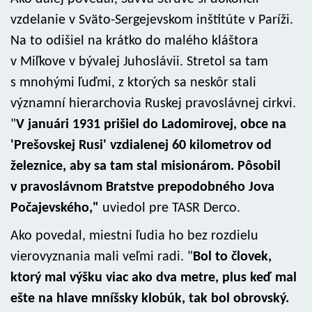
vzdelanie v Sväto-Sergejevskom inštitúte v Paríži.
Na to odišiel na krátko do malého kláštora
v Miľkove v bývalej Juhoslávii. Stretol sa tam
s mnohými ľuďmi, z ktorých sa neskôr stali
významní hierarchovia Ruskej pravoslávnej cirkvi.
"
V januári 1931 prišiel do Ladomirovej, obce na
'Prešovskej Rusi' vzdialenej 60 kilometrov od
železnice, aby sa tam stal misionárom. Pôsobil
v pravoslávnom Bratstve prepodobného Jova
Počajevského,"
uviedol pre TASR Derco.
Ako povedal, miestni ľudia ho bez rozdielu
vierovyznania mali veľmi radi. "
Bol to človek,
ktorý mal výšku viac ako dva metre, plus keď mal
ešte na hlave mníšsky klobúk, tak bol obrovský.