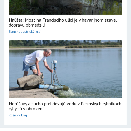
Hnúšťa: Most na Francisciho ulici je v havarijnom stave,
dopravu obmedzili
Banskobystrický kraj
Horúčavy a sucho prehrievajú vodu v Perínskych rybníkoch,
ryby sú v ohrození
Košický kraj