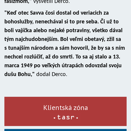
fašizmom,"
vysvetlil Derco.
"Keď otec Savva čosi dostal od veriacich za
bohoslužby, nenechával si to pre seba. Či už to
boli vajíčka alebo nejaké potraviny, všetko dával
tým najchudobnejším. Bol veľmi obetavý, zžil sa
s tunajším národom a sám hovoril, že by sa s ním
nechcel rozlúčiť, až do smrti. To sa aj stalo a 13.
marca 1949 po veľkých útrapách odovzdal svoju
dušu Bohu,"
dodal Derco.
Klientská zóna