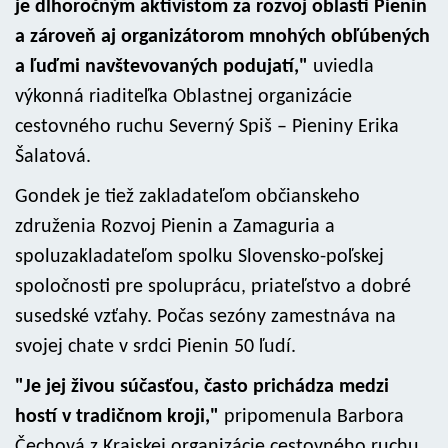
je dlhoročným aktivistom za rozvoj oblasti Pienin
a zároveň aj organizátorom mnohých obľúbených
a ľuďmi navštevovaných podujatí,"
uviedla
výkonná riaditeľka Oblastnej organizácie
cestovného ruchu Severný Spiš – Pieniny Erika
Šalatová.
Gondek je tiež zakladateľom občianskeho
združenia Rozvoj Pienin a Zamaguria a
spoluzakladateľom spolku Slovensko-poľskej
spoločnosti pre spoluprácu, priateľstvo a dobré
susedské vzťahy. Počas sezóny zamestnáva na
svojej chate v srdci Pienin 50 ľudí.
"Je jej živou súčasťou, často prichádza medzi
hostí v tradičnom kroji,"
pripomenula Barbora
Čechová z Krajskej organizácie cestovného ruchu