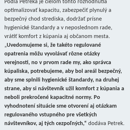
​Podľa Petreka je cieľom tohto rozhodnutia
optimalizovať kapacitu, zabezpečiť plynulý a
bezpečný chod strediska, dodržať prísne
hygienické štandardy a v neposlednom rade,
vrátiť komfort z kúpania aj občanom mesta.
„
Uvedomujeme si, že takéto regulované
opatrenia môžu vyvolávať rôzne otázky
verejnosti, no v prvom rade my, ako správca
kúpaliska, potrebujeme, aby bol areál bezpečný,
aby sme splnili hygienické štandardy, na druhej
strane, aby si návštevník užil komfort z kúpania a
neboli prekročené kapacitné normy. Po
vyhodnotení situácie sme otvorení aj otázkam
regulovaného vstupného pre všetkých
návštevníkov, aj tých cezpoľných,“
dodáva Petrek.