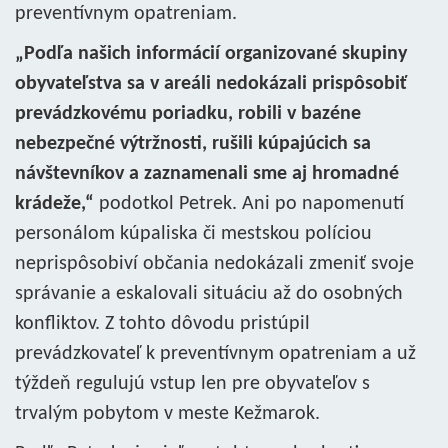
preventívnym opatreniam.
„Podľa našich informácií organizované skupiny
obyvateľstva sa v areáli nedokázali prispôsobiť
prevádzkovému poriadku, robili v bazéne
nebezpečné výtržnosti, rušili kúpajúcich sa
návštevníkov a zaznamenali sme aj hromadné
krádeže,“
podotkol Petrek. Ani po napomenutí
personálom kúpaliska či mestskou políciou
neprispôsobiví občania nedokázali zmeniť svoje
správanie a eskalovali situáciu až do osobných
konfliktov. Z tohto dôvodu pristúpil
prevádzkovateľ k preventívnym opatreniam a už
týždeň regulujú vstup len pre obyvateľov s
trvalým pobytom v meste Kežmarok.