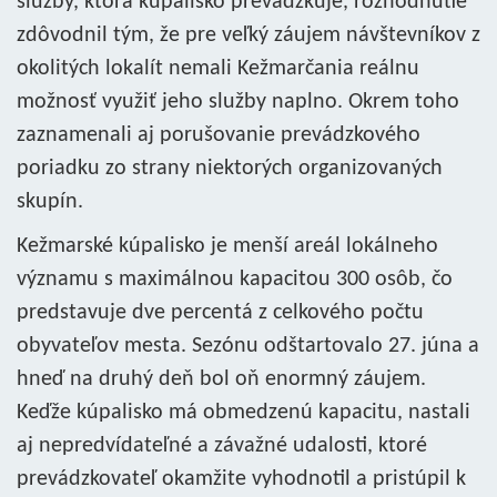
služby, ktorá kúpalisko prevádzkuje, rozhodnutie
zdôvodnil tým, že pre veľký záujem návštevníkov z
okolitých lokalít nemali Kežmarčania reálnu
možnosť využiť jeho služby naplno. Okrem toho
zaznamenali aj porušovanie prevádzkového
poriadku zo strany niektorých organizovaných
skupín.
Kežmarské kúpalisko je menší areál lokálneho
významu s maximálnou kapacitou 300 osôb, čo
predstavuje dve percentá z celkového počtu
obyvateľov mesta. Sezónu odštartovalo 27. júna a
hneď na druhý deň bol oň enormný záujem.
Keďže kúpalisko má obmedzenú kapacitu, nastali
aj nepredvídateľné a závažné udalosti, ktoré
prevádzkovateľ okamžite vyhodnotil a pristúpil k