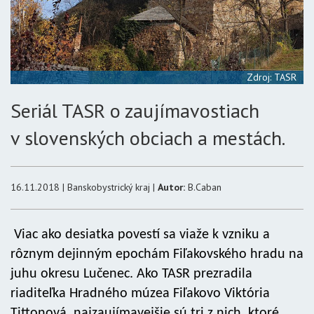
Zdroj: TASR
Seriál TASR o zaujímavostiach
v slovenských obciach a mestách.
16.11.2018 | Banskobystrický kraj |
Autor:
B.Caban
Viac ako desiatka povestí sa viaže k vzniku a
rôznym dejinným epochám Fiľakovského hradu na
juhu okresu Lučenec. Ako TASR prezradila
riaditeľka Hradného múzea Fiľakovo Viktória
Tittonová, najzaujímavejšie sú tri z nich, ktoré