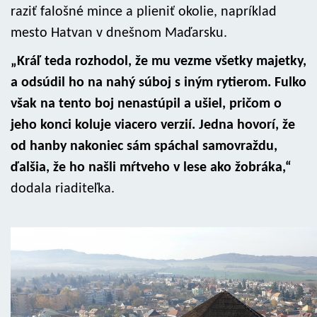
raziť falošné mince a plieniť okolie, napríklad
mesto Hatvan v dnešnom Maďarsku.
„Kráľ teda rozhodol, že mu vezme všetky majetky,
a odsúdil ho na nahý súboj s iným rytierom. Fulko
však na tento boj nenastúpil a ušiel, pričom o
jeho konci koluje viacero verzií. Jedna hovorí, že
od hanby nakoniec sám spáchal samovraždu,
ďalšia, že ho našli mŕtveho v lese ako žobráka,“
dodala riaditeľka.