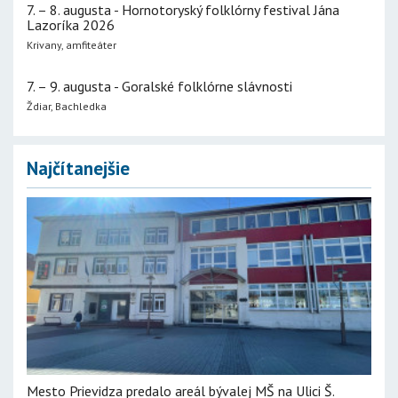
7. – 8. augusta - Hornotoryský folklórny festival Jána
Lazoríka 2026
Krivany, amfiteáter
7. – 9. augusta - Goralské folklórne slávnosti
Ždiar, Bachledka
Najčítanejšie
Mesto Prievidza predalo areál bývalej MŠ na Ulici Š.