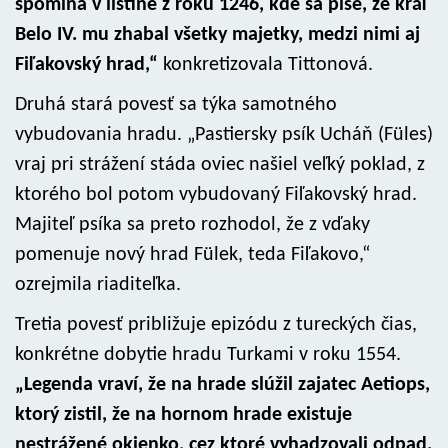
spomína v listine z roku 1246, kde sa píše, že kráľ
Belo IV. mu zhabal všetky majetky, medzi nimi aj
Fiľakovský hrad,“
konkretizovala Tittonová.
Druhá stará povesť sa týka samotného
vybudovania hradu. „Pastiersky psík Ucháň (Füles)
vraj pri strážení stáda oviec našiel veľký poklad, z
ktorého bol potom vybudovaný Fiľakovský hrad.
Majiteľ psíka sa preto rozhodol, že z vďaky
pomenuje nový hrad Fülek, teda Fiľakovo,“
ozrejmila riaditeľka.
Tretia povesť približuje epizódu z tureckých čias,
konkrétne dobytie hradu Turkami v roku 1554.
„Legenda vraví, že na hrade slúžil zajatec Aetiops,
ktorý zistil, že na hornom hrade existuje
nestrážené okienko, cez ktoré vyhadzovali odpad.