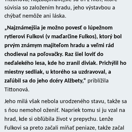
súvisia so založením hradu, jeho výstavbou a
chýbať nemôže ani láska.
„Najznámejšia je možno povesť o lúpežnom
rytierovi Fulkovi (v maďarčine Fulkos), ktorý bol
prvým známym majiteľom hradu a veľmi rád
chodieval na poľovačky. Raz šiel loviť do
neďalekého lesa, kde ho zranil diviak. Prichýlil ho
miestny sedliak, u ktorého sa uzdravoval, a
zaľúbil sa do jeho dcéry Alžbety,“
priblížila
Tittonová.
Jeho milá však nebola urodzeného stavu, takže sa
s ňou nemohol oženiť. Napriek tomu si ju vzal na
hrad, kde si obľúbila život v prepychu. Lenže
Fulkovi sa preto začali míňať peniaze, takže začal