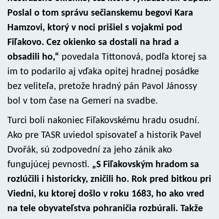
Poslal o tom správu sečianskemu begovi Kara
Hamzovi, ktorý v noci prišiel s vojakmi pod
Fiľakovo. Cez okienko sa dostali na hrad a
obsadili ho,“
povedala Tittonová, podľa ktorej sa
im to podarilo aj vďaka opitej hradnej posádke
bez veliteľa, pretože hradný pán Pavol Jánossy
bol v tom čase na Gemeri na svadbe.
Turci boli nakoniec Fiľakovskému hradu osudní.
Ako pre TASR uviedol spisovateľ a historik Pavel
Dvořák, sú zodpovední za jeho zánik ako
fungujúcej pevnosti.
„S Fiľakovským hradom sa
rozlúčili i historicky, zničili ho. Rok pred bitkou pri
Viedni, ku ktorej došlo v roku 1683, ho ako vred
na tele obyvateľstva pohraničia rozbúrali. Takže