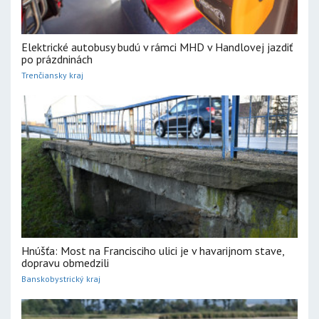
Elektrické autobusy budú v rámci MHD v Handlovej jazdiť
po prázdninách
Trenčiansky kraj
Hnúšťa: Most na Francisciho ulici je v havarijnom stave,
dopravu obmedzili
Banskobystrický kraj