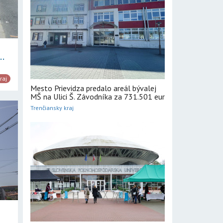
..
raj
Mesto Prievidza predalo areál bývalej
MŠ na Ulici Š. Závodníka za 731.501 eur
Trenčiansky kraj