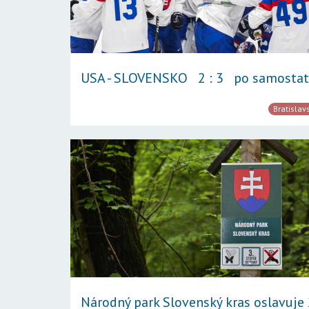
USA - SLOVENSKO 2 : 3 po samostatn
Bratislav
Národný park Slovenský kras oslavuje 2