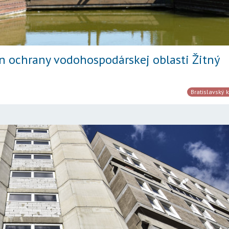
án ochrany vodohospodárskej oblasti Žitný
Bratislavský k