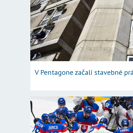
V Pentagone začali stavebné prá