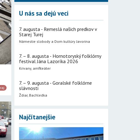
U nás sa dejú veci
7. augusta - Remeslá našich predkov v
Starej Turej
Námestie slobody a Dom kultúry Javorina
7. – 8. augusta - Hornotoryský folklórny
festival Jána Lazoríka 2026
Krivany, amfiteáter
7. – 9. augusta - Goralské folklórne
slávnosti
raj
Ždiar, Bachledka
Najčítanejšie