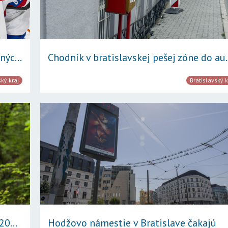
ýc...
Chodník v bratislavskej pešej zóne do au.
ský kraj
Bratislavský k
0...
Hodžovo námestie v Bratislave čakajú