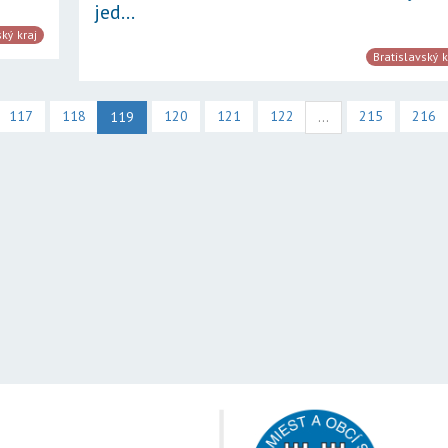
jed...
ský kraj
Bratislavský k
117
118
120
121
122
215
216
119
...