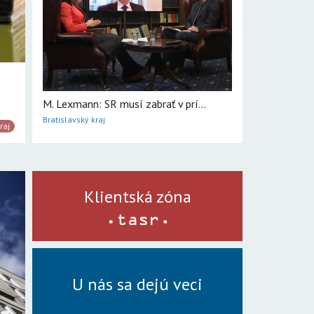
M. Lexmann: SR musí zabrať v prí...
Bratislavský kraj
raj
Klientská zóna
U nás sa dejú veci