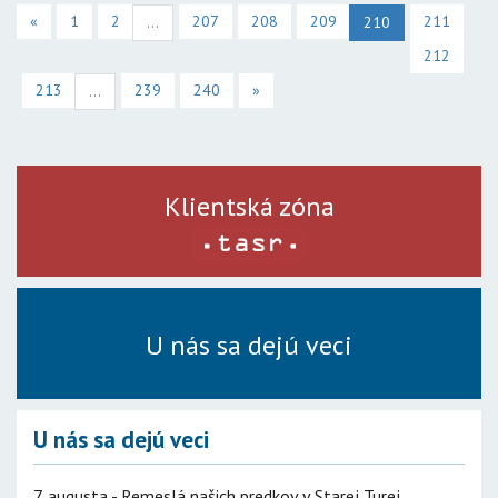
«
1
2
207
208
209
211
...
210
212
213
239
240
»
...
Klientská zóna
U nás sa dejú veci
U nás sa dejú veci
7. augusta - Remeslá našich predkov v Starej Turej