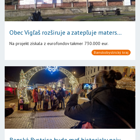
Obec Vígľaš rozširuje a zatepľuje maters...
Na projekt získala z eurofondov takmer 730.000 eur.
Banskobystrický kraj