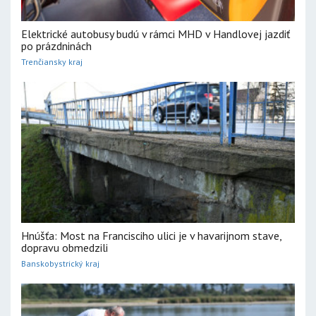
Elektrické autobusy budú v rámci MHD v Handlovej jazdiť
po prázdninách
Trenčiansky kraj
Hnúšťa: Most na Francisciho ulici je v havarijnom stave,
dopravu obmedzili
Banskobystrický kraj