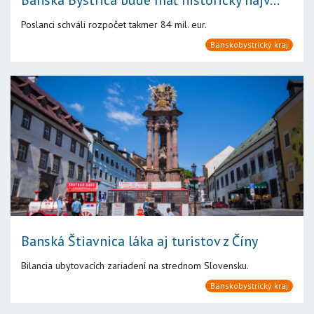
Banská Bystrica bude mať historicky najv...
Poslanci schváli rozpočet takmer 84 mil. eur.
Banskobystrický kraj
Banská Štiavnica láka aj turistov z Číny
Bilancia ubytovacích zariadení na strednom Slovensku.
Banskobystrický kraj