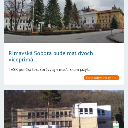
Rimavská Sobota bude mať dvoch
viceprimá...
TASR ponúka text správy aj v maďarskom jazyku
Banskobystrický kraj