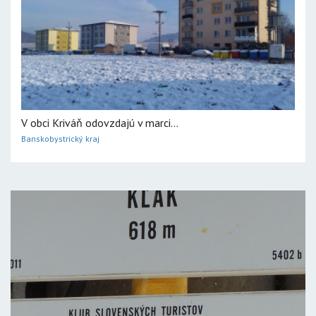
V obci Kriváň odovzdajú v marci...
Banskobystrický kraj