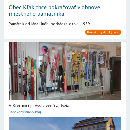
Obec Kľak chce pokračovať v obnove
miestneho pamätníka
Pamätník od Jána Hučku pochádza z roku 1959.
Banskobystrický kraj
V Kremnici je vystavená aj lyžia...
Banskobystrický kraj