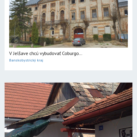
V Jelšave chcú vybudovať Coburgo...
Banskobystrický kraj