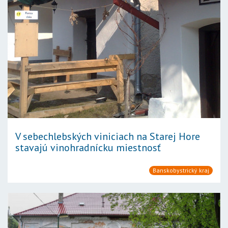
V sebechlebských viniciach na Starej Hore
stavajú vinohradnícku miestnosť
Banskobystrický kraj