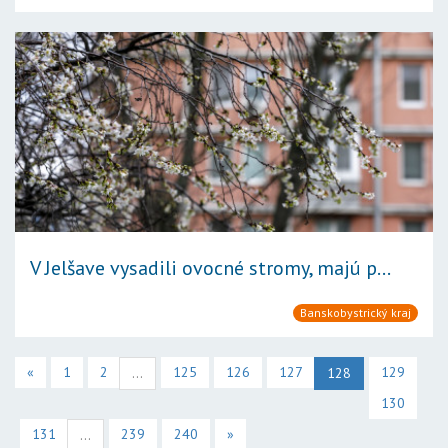
V Jelšave vysadili ovocné stromy, majú p...
Banskobystrický kraj
«
1
2
125
126
127
129
...
128
130
131
239
240
»
...