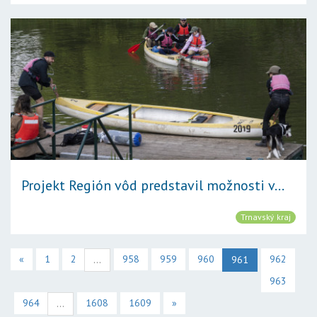
Projekt Región vôd predstavil možnosti v...
Trnavský kraj
«
1
2
958
959
960
962
...
961
963
964
1608
1609
»
...