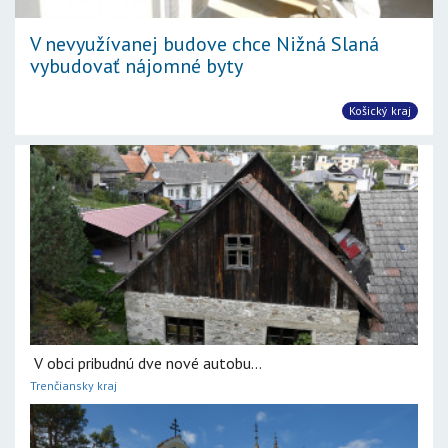
V nevyužívanej budove chce Nižná Slaná
vybudovať nájomné byty
Košický kraj
V obci pribudnú dve nové autobu...
Trenčiansky kraj