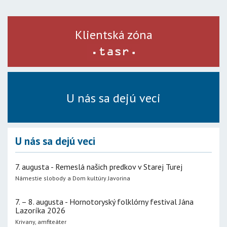
Klientská zóna
U nás sa dejú veci
U nás sa dejú veci
7. augusta - Remeslá našich predkov v Starej Turej
Námestie slobody a Dom kultúry Javorina
7. – 8. augusta - Hornotoryský folklórny festival Jána
Lazoríka 2026
Krivany, amfiteáter