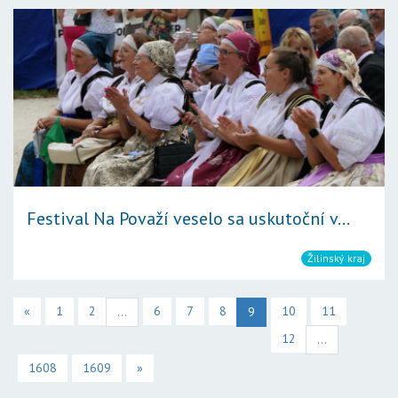
Festival Na Považí veselo sa uskutoční v...
Žilinský kraj
«
1
2
6
7
8
10
11
...
9
12
...
1608
1609
»