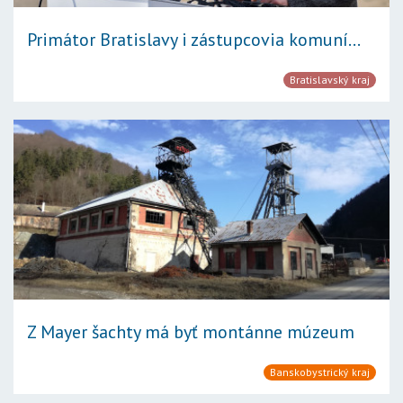
Primátor Bratislavy i zástupcovia komuní...
Bratislavský kraj
Z Mayer šachty má byť montánne múzeum
Banskobystrický kraj