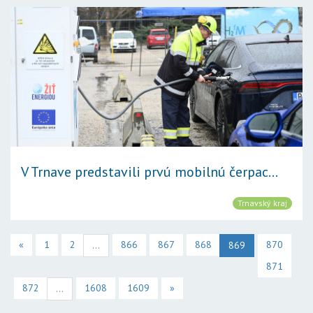
V Trnave predstavili prvú mobilnú čerpac...
Trnavský kraj
«
1
2
866
867
868
870
...
869
871
872
1608
1609
»
...