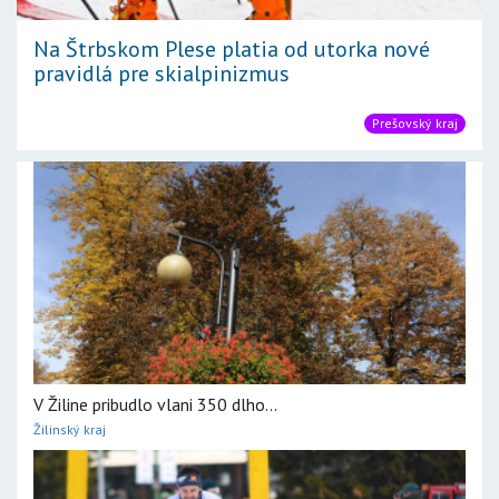
Na Štrbskom Plese platia od utorka nové
pravidlá pre skialpinizmus
Prešovský kraj
V Žiline pribudlo vlani 350 dlho...
Žilinský kraj