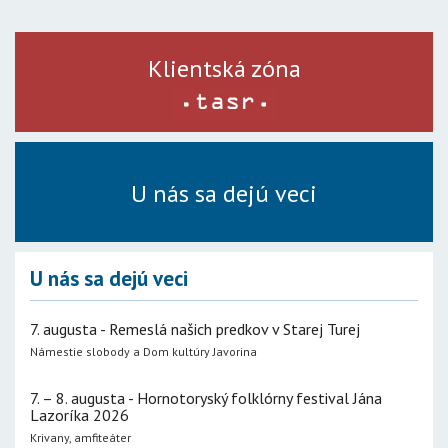
Klientská zóna
U nás sa dejú veci
U nás sa dejú veci
7. augusta - Remeslá našich predkov v Starej Turej
Námestie slobody a Dom kultúry Javorina
7. – 8. augusta - Hornotoryský folklórny festival Jána
Lazoríka 2026
Krivany, amfiteáter