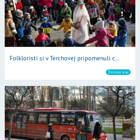
Folkloristi si v Terchovej pripomenuli c...
Žilinský kraj