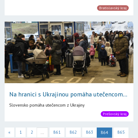
Bratislavský kraj
Na hranici s Ukrajinou pomáha utečencom...
Slovensko pomáha utečencom z Ukrajiny
Prešovský kraj
«
1
2
861
862
863
865
...
864