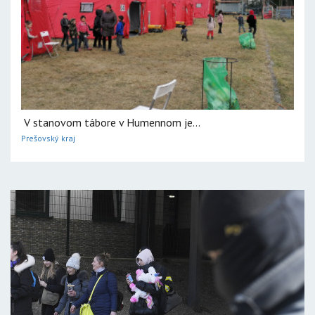
V stanovom tábore v Humennom je...
Prešovský kraj