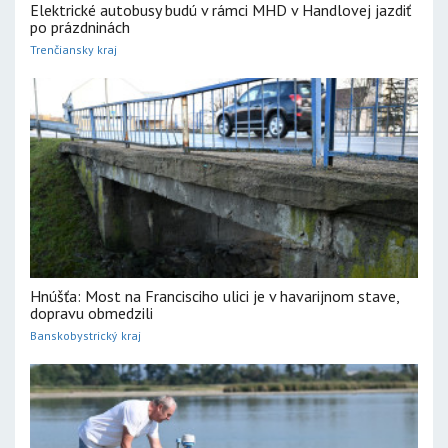
Elektrické autobusy budú v rámci MHD v Handlovej jazdiť
po prázdninách
Trenčiansky kraj
Hnúšťa: Most na Francisciho ulici je v havarijnom stave,
dopravu obmedzili
Banskobystrický kraj