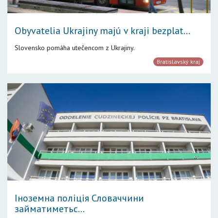
Obyvatelia Ukrajiny majú v kraji bezplat...
Slovensko pomáha utečencom z Ukrajiny.
Bratislavský kraj
Іноземна поліція Словаччини
займатиметьс...