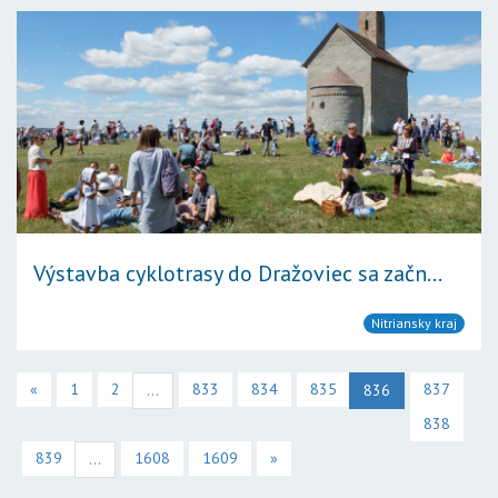
Výstavba cyklotrasy do Dražoviec sa začn...
Nitriansky kraj
«
1
2
833
834
835
837
...
836
838
839
1608
1609
»
...