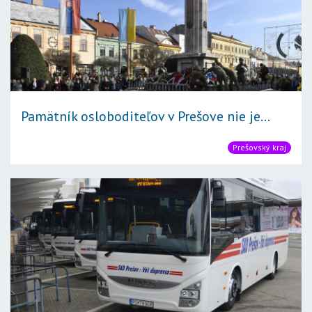
Pamätník osloboditeľov v Prešove nie je...
Prešovský kraj