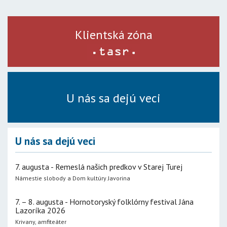
Klientská zóna
U nás sa dejú veci
U nás sa dejú veci
7. augusta - Remeslá našich predkov v Starej Turej
Námestie slobody a Dom kultúry Javorina
7. – 8. augusta - Hornotoryský folklórny festival Jána
Lazoríka 2026
Krivany, amfiteáter