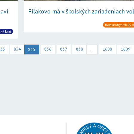
aví
Fiľakovo má v školských zariadeniach voľ.
Banskobystrický k
cký kraj
833
834
836
837
838
1608
1609
835
...