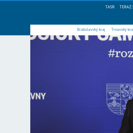
TASR
TERAZ.
Bratislavský kraj
Trnavský kra