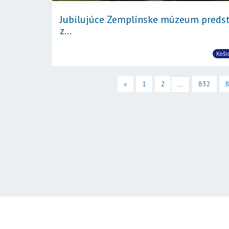
Jubilujúce Zemplínske múzeum predst
z...
Koši
«
1
2
832
...