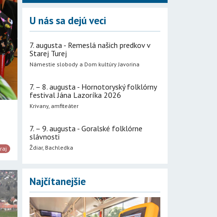
U nás sa dejú veci
7. augusta - Remeslá našich predkov v
Starej Turej
Námestie slobody a Dom kultúry Javorina
7. – 8. augusta - Hornotoryský folklórny
festival Jána Lazoríka 2026
Krivany, amfiteáter
7. – 9. augusta - Goralské folklórne
slávnosti
Ždiar, Bachledka
raj
Najčítanejšie