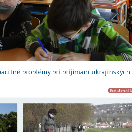
acitné problémy pri prijímaní ukrajinských
Bratislavský k