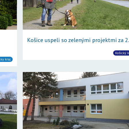
Košice uspeli so zelenými projektmi za 2.
Košický k
sky kraj