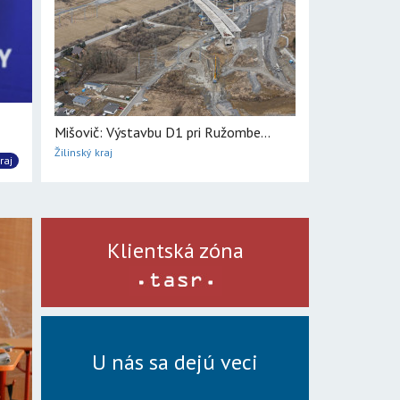
Mišovič: Výstavbu D1 pri Ružombe...
Žilinský kraj
raj
Klientská zóna
U nás sa dejú veci