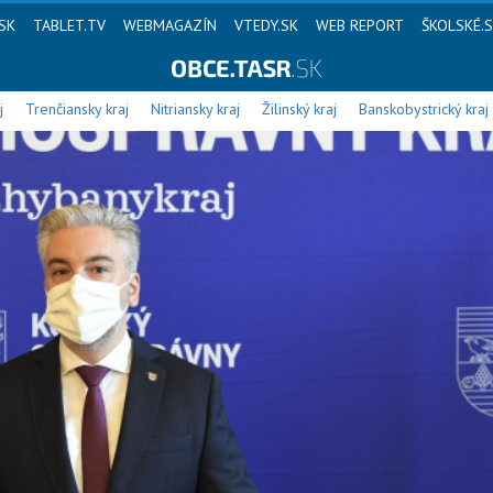
SK
TABLET.TV
WEBMAGAZÍN
VTEDY.SK
WEB REPORT
ŠKOLSKÉ.
j
Trenčiansky kraj
Nitriansky kraj
Žilinský kraj
Banskobystrický kraj