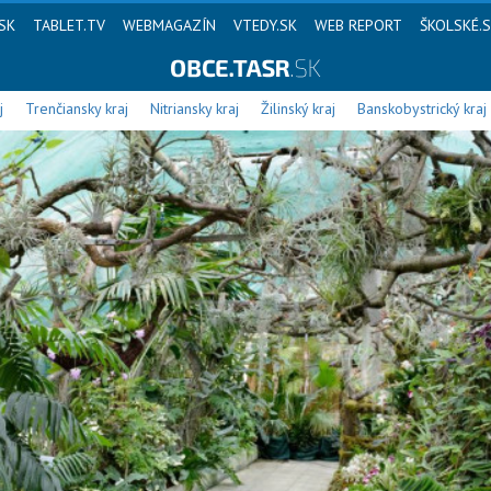
SK
TABLET.TV
WEBMAGAZÍN
VTEDY.SK
WEB REPORT
ŠKOLSKÉ.
j
Trenčiansky kraj
Nitriansky kraj
Žilinský kraj
Banskobystrický kraj