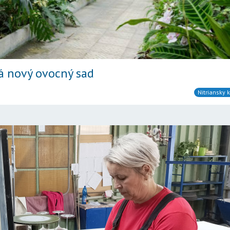
á nový ovocný sad
Nitriansky k