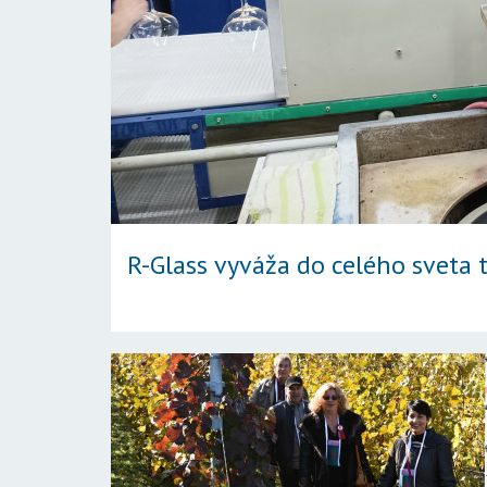
R-Glass vyváža do celého sveta