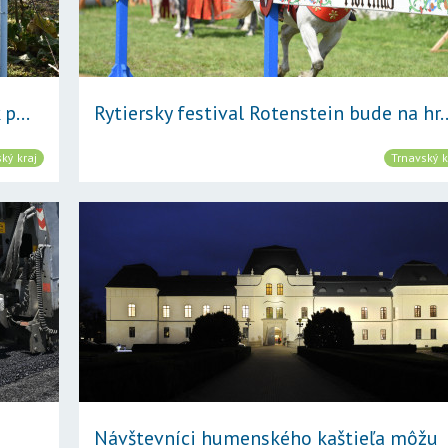
p...
Rytiersky festival Rotenstein bude na hr..
ký kraj
Trnavský k
Návštevníci humenského kaštieľa môžu