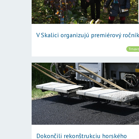
V Skalici organizujú premiérový ročník 
Trnavs
Dokončili rekonštrukciu horského