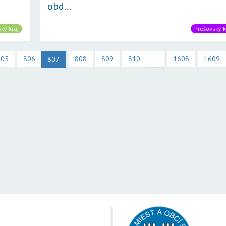
obd...
ký kraj
Prešovský k
805
806
808
809
810
1608
1609
807
...