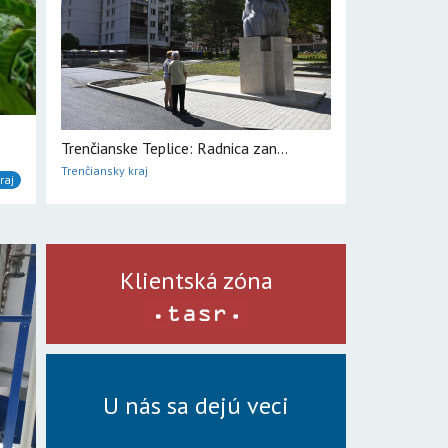
Trenčianske Teplice: Radnica zan...
Trenčiansky kraj
raj
Klientská zóna
U nás sa dejú veci