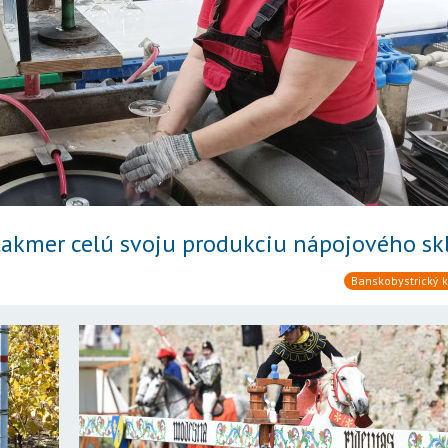
 takmer celú svoju produkciu nápojového sk
Banskobystrický k