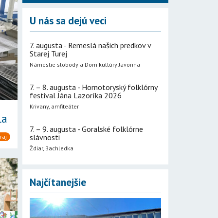
U nás sa dejú veci
7. augusta - Remeslá našich predkov v
Starej Turej
Námestie slobody a Dom kultúry Javorina
7. – 8. augusta - Hornotoryský folklórny
festival Jána Lazoríka 2026
Krivany, amfiteáter
la
7. – 9. augusta - Goralské folklórne
slávnosti
raj
Ždiar, Bachledka
Najčítanejšie