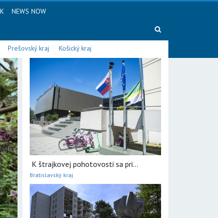
SK
NEWS NOW
Prešovský kraj
Košický kraj
K štrajkovej pohotovosti sa pri...
Bratislavský kraj