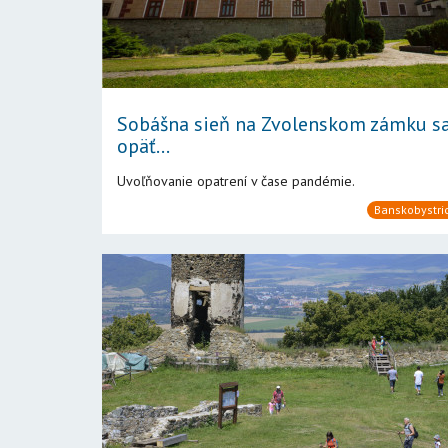
Sobášna sieň na Zvolenskom zámku s
opäť...
Uvoľňovanie opatrení v čase pandémie.
Banskobystric