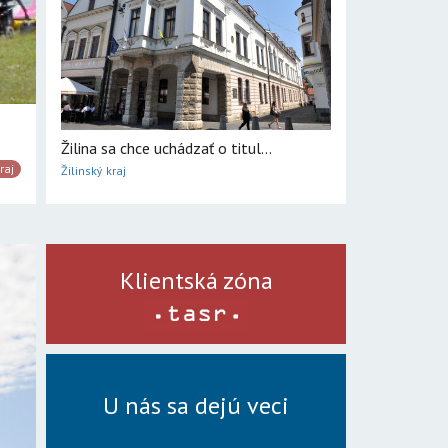
Žilina sa chce uchádzať o titul...
raj
Žilinský kraj
Klientská zóna
U nás sa dejú veci