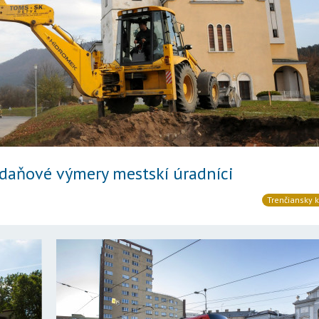
daňové výmery mestskí úradníci
Trenčiansky k