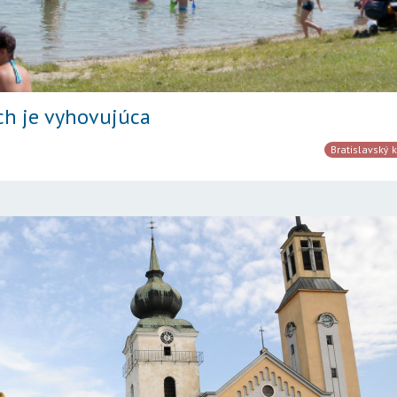
ch je vyhovujúca
Bratislavský k