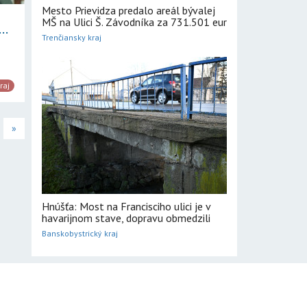
Mesto Prievidza predalo areál bývalej
MŠ na Ulici Š. Závodníka za 731.501 eur
..
Trenčiansky kraj
raj
»
Hnúšťa: Most na Francisciho ulici je v
havarijnom stave, dopravu obmedzili
Banskobystrický kraj