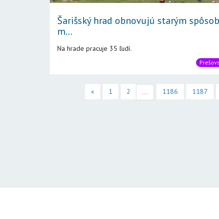
Šarišský hrad obnovujú starým spôs
m...
Na hrade pracuje 35 ľudí.
Prešovs
«
1
2
1186
1187
...