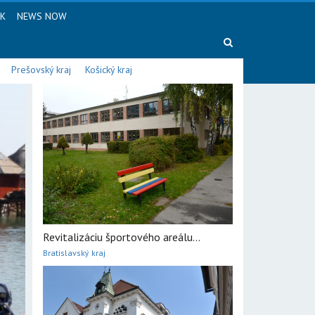
SK
NEWS NOW
Prešovský kraj
Košický kraj
Revitalizáciu športového areálu...
Bratislavský kraj