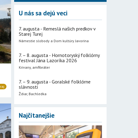
U nás sa dejú veci
7. augusta - Remeslá našich predkov v
Starej Turej
Námestie slobody a Dom kultúry Javorina
7. – 8. augusta - Hornotoryský folklórny
festival Jána Lazoríka 2026
Krivany, amfiteáter
7. – 9. augusta - Goralské folklórne
slávnosti
raj
Ždiar, Bachledka
Najčítanejšie