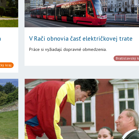
a
V Rači obnovia časť električkovej trate
Práce si vyžiadajú dopravné obmedzenia.
Bratislavský k
ký kraj