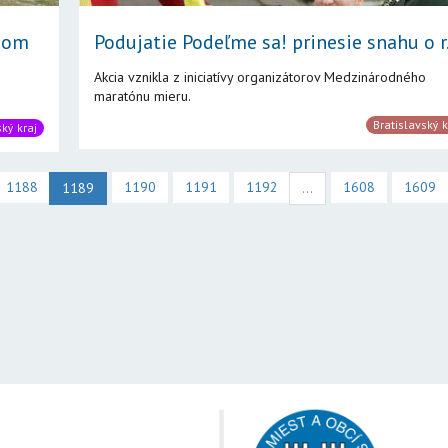
obom
Podujatie Podeľme sa! prinesie snahu o r.
Akcia vznikla z iniciatívy organizátorov Medzinárodného
maratónu mieru.
Bratislavský k
ký kraj
1188
1190
1191
1192
1608
1609
1189
...