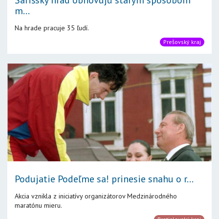
Šarišský hrad obnovujú starým spôsobom
m...
Na hrade pracuje 35 ľudí.
Prešovský kraj
Podujatie Podeľme sa! prinesie snahu o r...
Akcia vznikla z iniciatívy organizátorov Medzinárodného
maratónu mieru.