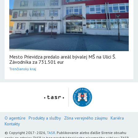
Mesto Prievidza predalo areál bývalej MŠ na Ulici Š.
Závodníka za 731.501 eur
Trenčiansky kraj
O agentúre
Produkty a služby
Zóna verejného záujmu
Kariéra
Kontakty
© Copyright 2017 - 2026,
TASR
. Publikovanie alebo ďalšie šírenie obsahu
správ zo zdrojov TASR je bez predchádzajúceho písomného súhlasu TASR