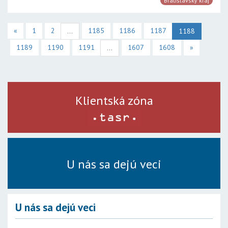
Bratislavský kraj
«
1
2
1185
1186
1187
...
1188
1189
1190
1191
1607
1608
»
...
Klientská zóna
U nás sa dejú veci
U nás sa dejú veci