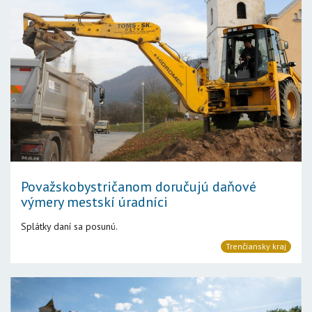
Považskobystričanom doručujú daňové
výmery mestskí úradníci
Splátky daní sa posunú.
Trenčiansky kraj