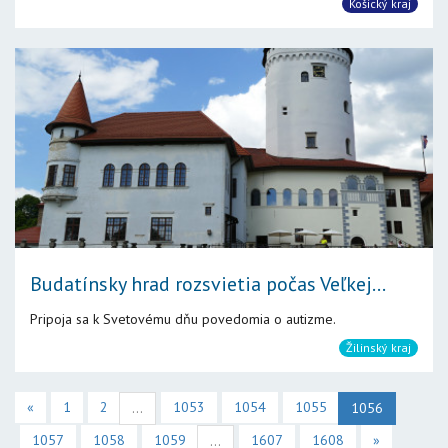
Košický kraj
Budatínsky hrad rozsvietia počas Veľkej...
Pripoja sa k Svetovému dňu povedomia o autizme.
Žilinský kraj
«
1
2
1053
1054
1055
...
1056
1057
1058
1059
1607
1608
»
...