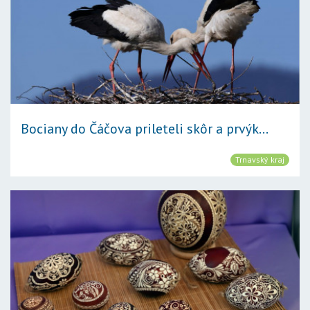
Bociany do Čáčova prileteli skôr a prvýk...
Trnavský kraj